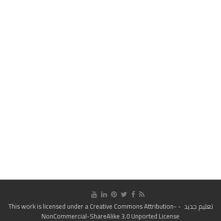
تعليم جديد
- This work is licensed under a
Creative Commons Attribution-
NonCommercial-ShareAlike 3.0 Unported License