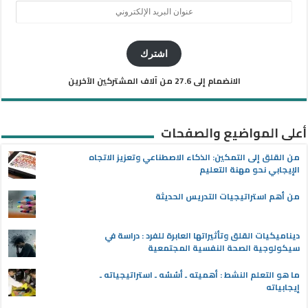
عنوان
البريد
الإلكتروني
اشترك
الانضمام إلى 27.6 من آلاف المشتركين الآخرين
أعلى المواضيع والصفحات
من القلق إلى التمكين: الذكاء الاصطناعي وتعزيز الاتجاه
الإيجابي نحو مهنة التعليم
من أهم استراتيجيات التدريس الحديثة
ديناميكيات القلق وتأثيراتها العابرة للفرد : دراسة في
سيكولوجية الصحة النفسية المجتمعية
ما هو التعلم النشط : أهميته ـ أسُسُه ـ استراتيجياته ـ
إيجابياته