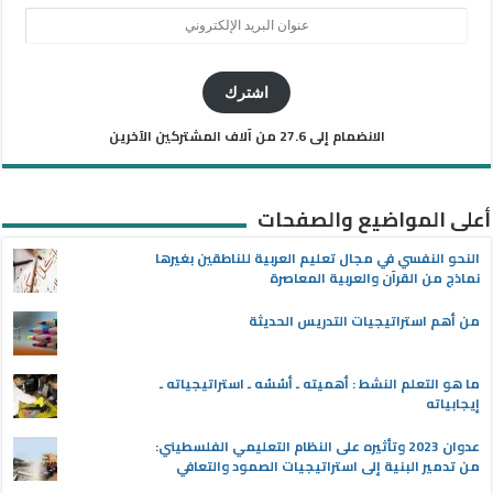
عنوان
البريد
الإلكتروني
اشترك
الانضمام إلى 27.6 من آلاف المشتركين الآخرين
أعلى المواضيع والصفحات
النحو النفسي في مجال تعليم العربية للناطقين بغيرها
نماذج من القرآن والعربية المعاصرة
من أهم استراتيجيات التدريس الحديثة
ما هو التعلم النشط : أهميته ـ أسُسُه ـ استراتيجياته ـ
إيجابياته
عدوان 2023 وتأثيره على النظام التعليمي الفلسطيني:
من تدمير البنية إلى استراتيجيات الصمود والتعافي