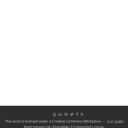
تعليم جديد
- This work is licensed under a
Creative Commons Attribution-
NonCommercial-ShareAlike 3.0 Unported License