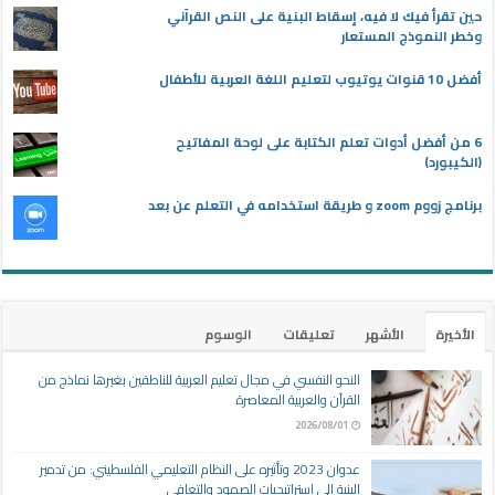
حين تقرأ فيك لا فيه، إسقاط البنية على النص القرآني
وخطر النموذج المستعار
أفضل 10 قنوات يوتيوب لتعليم اللغة العربية للأطفال
6 من أفضل أدوات تعلم الكتابة على لوحة المفاتيح
(الكيبورد)
برنامج زووم zoom و طريقة استخدامه في التعلم عن بعد
الأخيرة
الأشهر
تعليقات
الوسوم
النحو النفسي في مجال تعليم العربية للناطقين بغيرها نماذج من
القرآن والعربية المعاصرة
2026/08/01
عدوان 2023 وتأثيره على النظام التعليمي الفلسطيني: من تدمير
البنية إلى استراتيجيات الصمود والتعافي