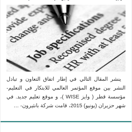
هكذا
يمكننا
معالجة
التباين
بين
مهارات
الشباب
وسوق
العمل
مغلقة
ينشر المقال التالي في إطار اتفاق التعاون و تبادل
النشر بين موقع المؤتمر العالمي للابتكار في التعليم-
مؤسسة قطر ( وايز WISE )، و موقع تعليم جديد. في
شهر حزيران (يونيو) 2015، قامت شركة بانثيرون- …