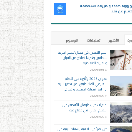
برنامج زووم zoom و طريقة استخدامه
تعلم عن بعد
يرة
الأشهر
تعليقات
الوسوم
النحو النفسي في مجال تعليم العربية
للناطقين بغيرها نماذج من القرآن
والعربية المعاصرة
2026/08/01
عدوان 2023 وتأثيره على النظام
التعليمي الفلسطيني: من تدمير البنية
إلى استراتيجيات الصمود والتعافي
2026/07/26
تداعيات حرب طوفان الأقصى على
التعليم العالي في قطاع غزة
2026/07/25
حين تقرأ فيك لا فيه، إسقاط البنية على