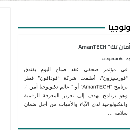
ولوجيا
” AmanTECH
على
هة
التعليقات
فودافون
في مؤتمر صحفي عقد صباح اليوم بفندق
قطر
تطلق
“فورسيزون”، أطلقت شركة “فودافون” قطر
برنامج
برنامج “AmanTECH” أو ” عالم تكنولوجيا آمن “،
“أمان
وهو برنامج يهدف إلى تعزيز المعرفة الرقمية
تك”
والتكنولوجية لدى الآباء والأمهات من أجل ضمان
AmanTECH
مغلقة
سلامة …