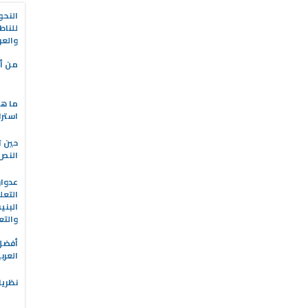
النحو
للناط
والعر
من أه
ما هو
استرا
حين ت
النص 
التعل
البني
والتع
العرب
نظريا