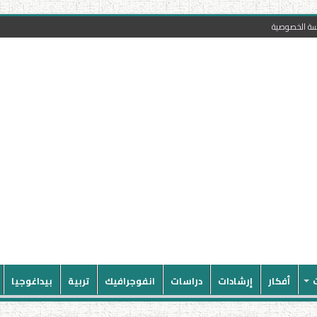
سة الخصوصية
أفكار
إرشادات
دراسات
انفوجرافيك
تربية
بيداغوجيا