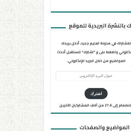
 بالنشرة البريدية للموقع
للاشتراك في مدونة تعليم جديد، أدخل بريدك
لكتروني واضغط على زر "اشترك" لتستقبل أحدث
المواضيع من خلال البريد الإلكتروني.
ان
يد
كتروني
اشترك
ضمام إلى 27.6 من آلاف المشتركين الآخرين
 المواضيع والصفحات