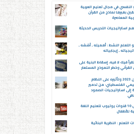
 النفسي في مجال تعليم العربية
قين بغيرها نماذج من القرآن
بية المعاصرة
م استراتيجيات التدريس الحديثة
 التعلم النشط : أهميته ـ أسُسُه ـ
تيجياته ـ إيجابياته
قرأ فيك لا فيه، إسقاط البنية على
القرآني وخطر النموذج المستعار
عدوان 2023 وتأثيره على النظام
يمي الفلسطيني: من تدمير
ة إلى استراتيجيات الصمود
افي
أفضل 10 قنوات يوتيوب لتعليم اللغة
ية للأطفال
ت التعلم : النظرية البنائية