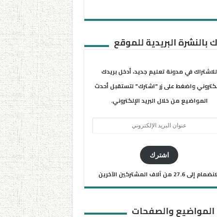
 بالنشرة البريدية للموقع
للاشتراك في مدونة تعليم جديد، أدخل بريدك
لكتروني واضغط على زر "اشترك" لتستقبل أحدث
المواضيع من خلال البريد الإلكتروني.
ان
يد
كتروني
اشترك
ضمام إلى 27.6 من آلاف المشتركين الآخرين
 المواضيع والصفحات