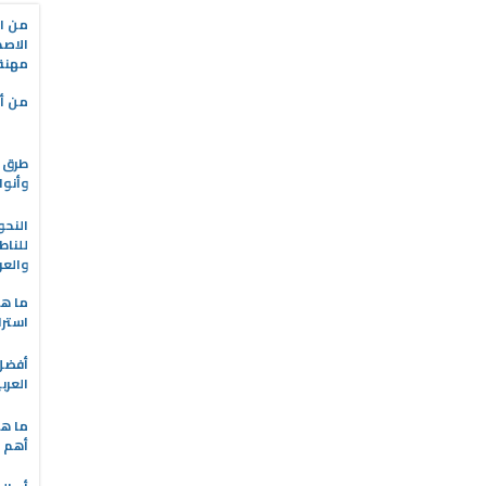
من ال
الاصط
مهنة 
من أه
طرق ا
وأنوا
النحو
للناط
والعر
ما هو
استرا
العرب
ما هي
أهم ا