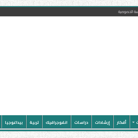
سة الخصوصية
أفكار
إرشادات
دراسات
انفوجرافيك
تربية
بيداغوجيا