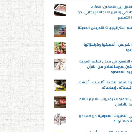
قلق إلى التمكين: الذكاء
ناعي وتعزيز الاتجاه الإيجابي نحو
التعليم
م استراتيجيات التدريس الحديثة
لتدريس : أهميتها ومُرتكزاتها
عها
 النفسي في مجال تعليم العربية
قين بغيرها نماذج من القرآن
بية المعاصرة
 التعلم النشط : أهميته ـ أسُسُه ـ
تيجياته ـ إيجابياته
أفضل 10 قنوات يوتيوب لتعليم اللغة
ية للأطفال
 النظريات المعرفية ؟ روادها ؟ و
تجاهاتها ؟