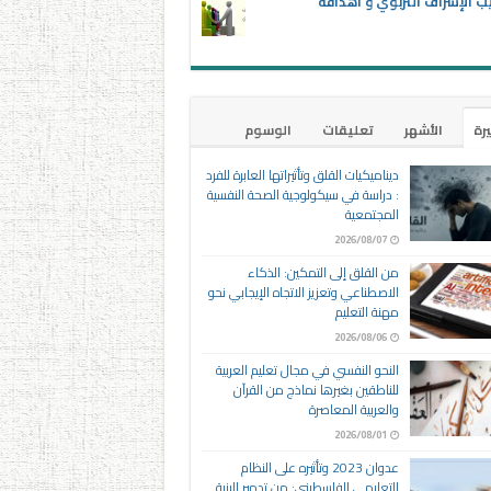
ب الإشراف التربوي و أهدافه
يرة
الأشهر
تعليقات
الوسوم
ديناميكيات القلق وتأثيراتها العابرة للفرد
: دراسة في سيكولوجية الصحة النفسية
المجتمعية
2026/08/07
من القلق إلى التمكين: الذكاء
الاصطناعي وتعزيز الاتجاه الإيجابي نحو
مهنة التعليم
2026/08/06
النحو النفسي في مجال تعليم العربية
للناطقين بغيرها نماذج من القرآن
والعربية المعاصرة
2026/08/01
عدوان 2023 وتأثيره على النظام
التعليمي الفلسطيني: من تدمير البنية