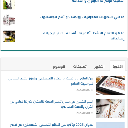
أساليب الإشراف التربوي و أهدافه
ما هي النظريات المعرفية ؟ روادها ؟ و أهم اتجاهاتها ؟
ما هو التعلم النشط : أهميته ـ أسُسُه ـ استراتيجياته ـ
إيجابياته
الأخيرة
الأشهر
تعليقات
الوسوم
من القلق إلى التمكين: الذكاء الاصطناعي وتعزيز الاتجاه الإيجابي
نحو مهنة التعليم
2026/08/06
النحو النفسي في مجال تعليم العربية للناطقين بغيرها نماذج من
القرآن والعربية المعاصرة
2026/08/01
عدوان 2023 وتأثيره على النظام التعليمي الفلسطيني: من تدمير