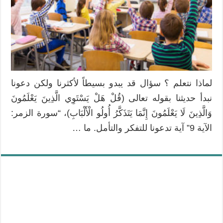
لماذا نتعلم ؟ سؤال قد يبدو بسيطاً لأكثرنا ولكن دعونا
نبدأ حديثنا بقوله تعالى (قُلْ هَلْ يَسْتَوِي الَّذِينَ يَعْلَمُونَ
وَالَّذِينَ لَا يَعْلَمُونَ إِنَّمَا يَتَذَكَّرُ أُولُو الْأَلْبَابِ)، “سورة الزمر:
الآية 9” آية تدعونا للتفكر والتأمل. ما …