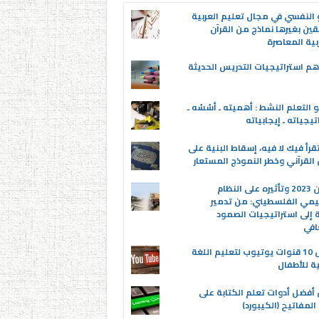
 النفسي في مجال تعليم العربية
قين بغيرها نماذج من القرآن
بية المعاصرة
م استراتيجيات التدريس الحديثة
 التعلم النشط : أهميته ـ أسُسُه ـ
تيجياته ـ إيجابياته
قرأ فيك لا فيه، إسقاط البنية على
القرآني وخطر النموذج المستعار
عدوان 2023 وتأثيره على النظام
يمي الفلسطيني: من تدمير
ة إلى استراتيجيات الصمود
افي
أفضل 10 قنوات يوتيوب لتعليم اللغة
ية للأطفال
 أفضل أدوات تعلم الكتابة على
المفاتيح (الكيبورد)