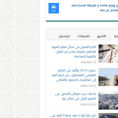
برنامج زووم zoom و طريقة استخدامه
تعلم عن بعد
يرة
الأشهر
تعليقات
الوسوم
النحو النفسي في مجال تعليم العربية
للناطقين بغيرها نماذج من القرآن
والعربية المعاصرة
2026/08/01
عدوان 2023 وتأثيره على النظام
التعليمي الفلسطيني: من تدمير البنية
إلى استراتيجيات الصمود والتعافي
2026/07/26
تداعيات حرب طوفان الأقصى على
التعليم العالي في قطاع غزة
2026/07/25
حين تقرأ فيك لا فيه، إسقاط البنية على