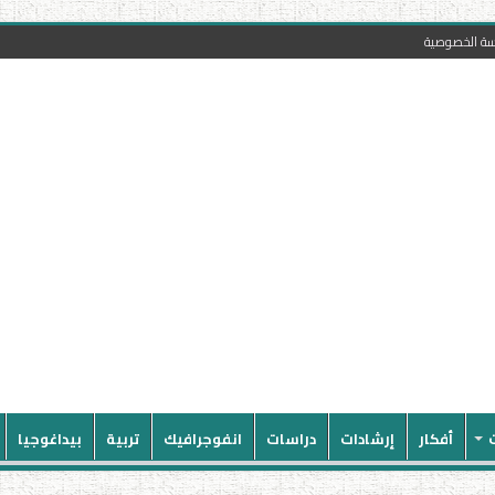
سة الخصوصية
أفكار
إرشادات
دراسات
انفوجرافيك
تربية
بيداغوجيا