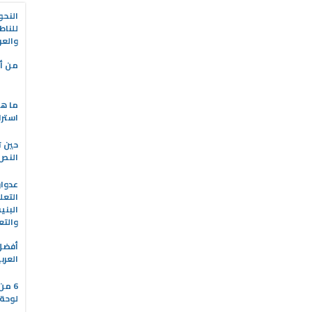
النحو
للناط
والعر
من أه
ما هو
استرا
حين ت
النص 
التعل
البني
والتع
العرب
6 من
لوحة 