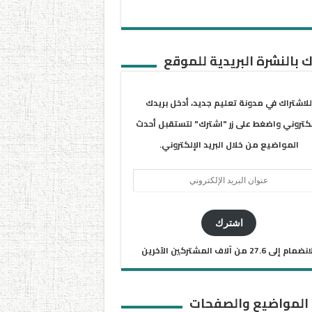
 بالنشرة البريدية للموقع
للاشتراك في مدونة تعليم جديد، أدخل بريدك
لكتروني واضغط على زر "اشترك" لتستقبل أحدث
المواضيع من خلال البريد الإلكتروني.
ان
يد
كتروني
اشترك
ضمام إلى 27.6 من آلاف المشتركين الآخرين
 المواضيع والصفحات