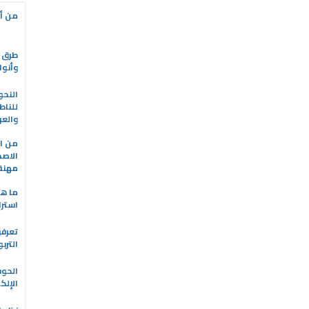
من أه
طرق ا
وأنوا
النحو
للناط
والعر
من ال
الاصط
مهنة 
ما هو
استرا
تعرفو
الترب
الحو
الإلك