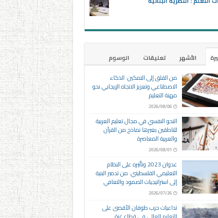
ت التعلم : النظرية البنائية
يرة
الأشهر
تعليقات
الوسوم
من القلق إلى التمكين: الذكاء
الاصطناعي وتعزيز الاتجاه الإيجابي نحو
مهنة التعليم
2026/08/06
النحو النفسي في مجال تعليم العربية
للناطقين بغيرها نماذج من القرآن
والعربية المعاصرة
2026/08/01
عدوان 2023 وتأثيره على النظام
التعليمي الفلسطيني: من تدمير البنية
إلى استراتيجيات الصمود والتعافي
2026/07/26
تداعيات حرب طوفان الأقصى على
التعليم العالي في قطاع غزة