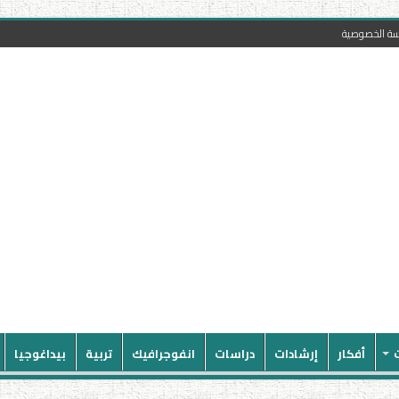
سة الخصوصية
أفكار
إرشادات
دراسات
انفوجرافيك
تربية
بيداغوجيا