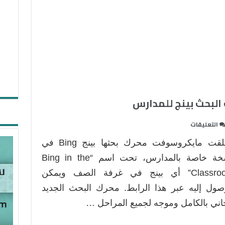
البحث بينج للمدارس
على
التعليقات
إطلاق
أطلقت مايكروسوفت محرك بحثها بينج Bing في
نسخة
جديدة
نسخة خاصة بالمدارس، تحت اسم “Bing in the
من
Classroom” أي بينج في غرفة الصف ويمكن
محرك
صول إليه عبر هذا الرابط. محرك البحث الجديد
البحث
ني بالكامل وموجه لجميع المراحل …
بينج
للمدارس