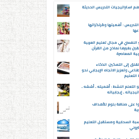
م استراتيجيات التدريس الحديثة
لتدريس : أهميتها ومُرتكزاتها
عها
 النفسي في مجال تعليم العربية
قين بغيرها نماذج من القرآن
بية المعاصرة
قلق إلى التمكين: الذكاء
ناعي وتعزيز الاتجاه الإيجابي نحو
التعليم
 التعلم النشط : أهميته ـ أسُسُه ـ
تيجياته ـ إيجابياته
ا على صنافة بلوم للأهداف
وية
سبة السحابية ومستقبل التعليم
تروني