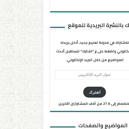
 بالنشرة البريدية للموقع
للاشتراك في مدونة تعليم جديد، أدخل بريدك
لكتروني واضغط على زر "اشترك" لتستقبل أحدث
المواضيع من خلال البريد الإلكتروني.
ان
يد
كتروني
اشترك
ضمام إلى 27.6 من آلاف المشتركين الآخرين
 المواضيع والصفحات