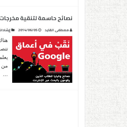
نصائح حاسمة لتنقية مخرجات 
مصطفى القايد
2014/06/05
إرشادا
هناك
تتصو
يعلم
من خ
…