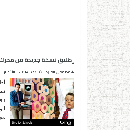
إطلاق نسخة جديدة من محرك 
مصطفى القايد
2014/04/26
أخبار
الو
مجا