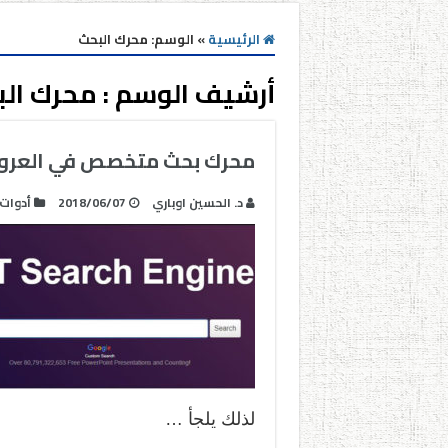
الرئيسية
»
الوسم:
محرك البحث
أرشيف الوسم :
محرك ال
محرك بحث متخصص في العروض
د. الحسين اوباري
2018/06/07
أدوات
لذلك يلجأ …