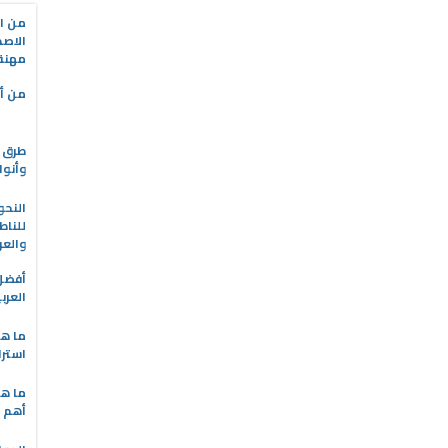
من ال
الاصط
مهنة 
من أه
طرق ا
وأنوا
النحو
للناط
والعر
العرب
ما هو
استرا
ما هي
أهم ا