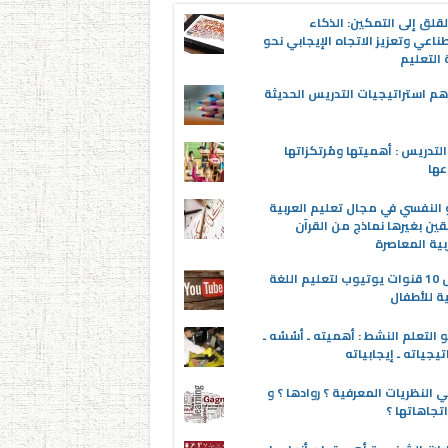
قلق إلى التمكين: الذكاء
ناعي وتعزيز الاتجاه الإيجابي نحو
التعليم
م استراتيجيات التدريس الحديثة
لتدريس : أهميتها ومُرتكزاتها
عها
 النفسي في مجال تعليم العربية
قين بغيرها نماذج من القرآن
بية المعاصرة
أفضل 10 قنوات يوتيوب لتعليم اللغة
ية للأطفال
 التعلم النشط : أهميته ـ أسُسُه ـ
تيجياته ـ إيجابياته
 النظريات المعرفية ؟ روادها ؟ و
تجاهاتها ؟