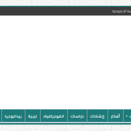
سة الخصوصية
أفكار
إرشادات
دراسات
انفوجرافيك
تربية
بيداغوجيا