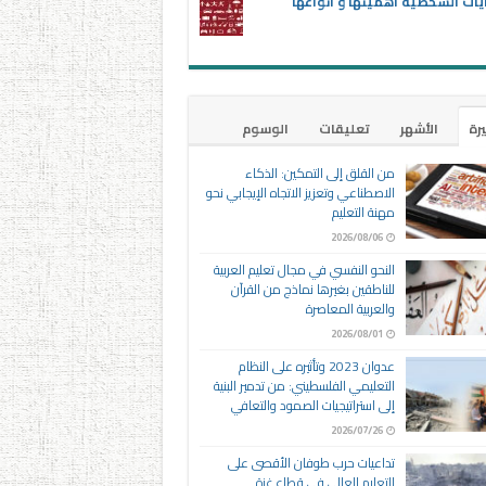
يات الشخصية أهميتها و أنواعها
يرة
الأشهر
تعليقات
الوسوم
من القلق إلى التمكين: الذكاء
الاصطناعي وتعزيز الاتجاه الإيجابي نحو
مهنة التعليم
2026/08/06
النحو النفسي في مجال تعليم العربية
للناطقين بغيرها نماذج من القرآن
والعربية المعاصرة
2026/08/01
عدوان 2023 وتأثيره على النظام
التعليمي الفلسطيني: من تدمير البنية
إلى استراتيجيات الصمود والتعافي
2026/07/26
تداعيات حرب طوفان الأقصى على
التعليم العالي في قطاع غزة