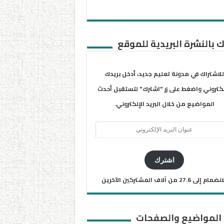
 بالنشرة البريدية للموقع
للاشتراك في مدونة تعليم جديد، أدخل بريدك
لكتروني واضغط على زر "اشترك" لتستقبل أحدث
المواضيع من خلال البريد الإلكتروني.
ان
يد
كتروني
اشترك
ضمام إلى 27.6 من آلاف المشتركين الآخرين
 المواضيع والصفحات