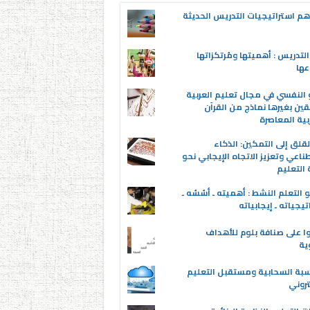
م استراتيجيات التدريس الحديثة
لتدريس : أهميتها ومُرتكزاتها
عها
 النفسي في مجال تعليم العربية
قين بغيرها نماذج من القرآن
بية المعاصرة
قلق إلى التمكين: الذكاء
ناعي وتعزيز الاتجاه الإيجابي نحو
التعليم
 التعلم النشط : أهميته ـ أسُسُه ـ
تيجياته ـ إيجابياته
ا على صنافة بلوم للأهداف
وية
سبة السحابية ومستقبل التعليم
تروني