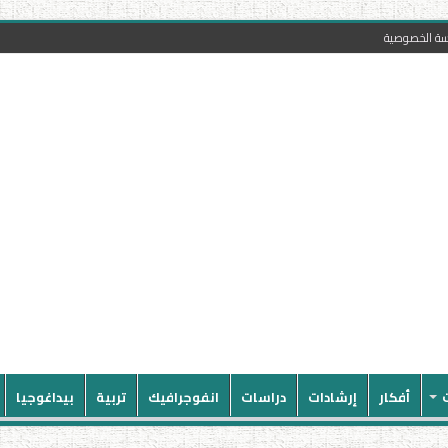
سة الخصوصية
أفكار
إرشادات
دراسات
انفوجرافيك
تربية
بيداغوجيا