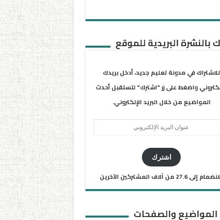
 بالنشرة البريدية للموقع
للاشتراك في مدونة تعليم جديد، أدخل بريدك
لكتروني واضغط على زر "اشترك" لتستقبل أحدث
المواضيع من خلال البريد الإلكتروني.
ان
يد
كتروني
اشترك
ضمام إلى 27.6 من آلاف المشتركين الآخرين
 المواضيع والصفحات