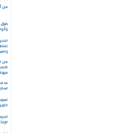
من أه
طرق ا
وأنوا
النحو
للناط
والعر
من ال
الاصط
مهنة 
ما هو
استرا
تعرفو
الترب
الحو
الإلك