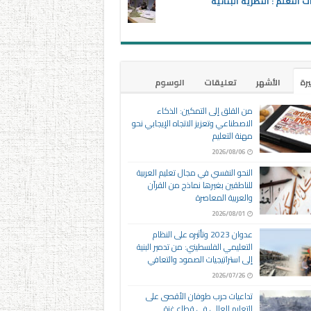
ت التعلم : النظرية البنائية
يرة
الأشهر
تعليقات
الوسوم
من القلق إلى التمكين: الذكاء
الاصطناعي وتعزيز الاتجاه الإيجابي نحو
مهنة التعليم
2026/08/06
النحو النفسي في مجال تعليم العربية
للناطقين بغيرها نماذج من القرآن
والعربية المعاصرة
2026/08/01
عدوان 2023 وتأثيره على النظام
التعليمي الفلسطيني: من تدمير البنية
إلى استراتيجيات الصمود والتعافي
2026/07/26
تداعيات حرب طوفان الأقصى على
التعليم العالي في قطاع غزة