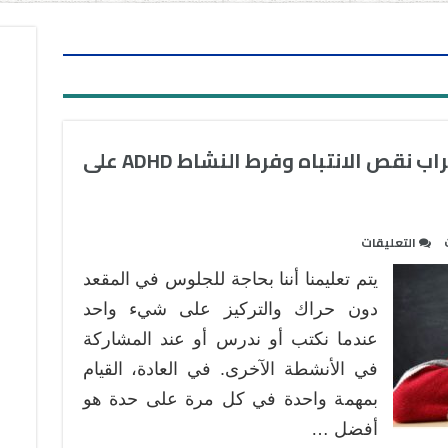
هل تساعد الألعاب طفل اضطراب نقص الانتباه وفرط النشاط ADHD على
على
التعليقات
هل
يتم تعليمنا أننا بحاجة للجلوس في المقعد
تساعد
الألعاب
دون حراك والتركيز على شيء واحد
طفل
عندما نكتب أو ندرس أو عند المشاركة
اضطراب
في الأنشطة الآخرى. في العادة، القيام
نقص
بمهمة واحدة في كل مرة على حدة هو
الانتباه
وفرط
أفضل …