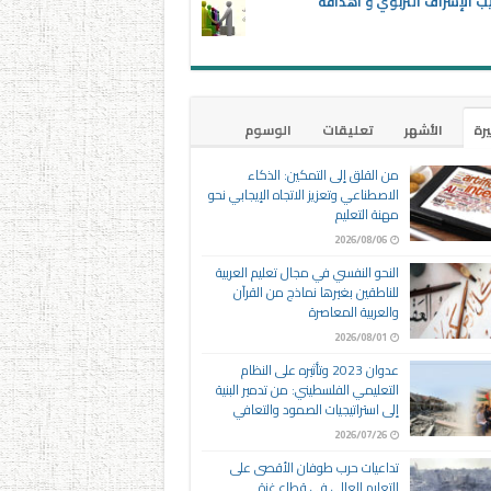
ب الإشراف التربوي و أهدافه
يرة
الأشهر
تعليقات
الوسوم
من القلق إلى التمكين: الذكاء
الاصطناعي وتعزيز الاتجاه الإيجابي نحو
مهنة التعليم
2026/08/06
النحو النفسي في مجال تعليم العربية
للناطقين بغيرها نماذج من القرآن
والعربية المعاصرة
2026/08/01
عدوان 2023 وتأثيره على النظام
التعليمي الفلسطيني: من تدمير البنية
إلى استراتيجيات الصمود والتعافي
2026/07/26
تداعيات حرب طوفان الأقصى على
التعليم العالي في قطاع غزة