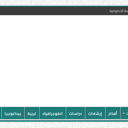
سة الخصوصية
أفكار
إرشادات
دراسات
انفوجرافيك
تربية
بيداغوجيا