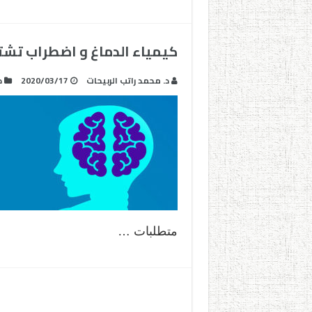
كيمياء الدماغ و اضطراب تشتت ال
د. محمد راتب الربيحات
2020/03/17
د
متطلبات …