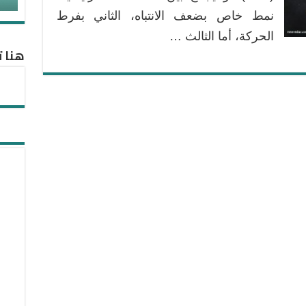
نمط خاص بضعف الانتباه، الثاني بفرط
الحركة، أما الثالث …
هنا ت