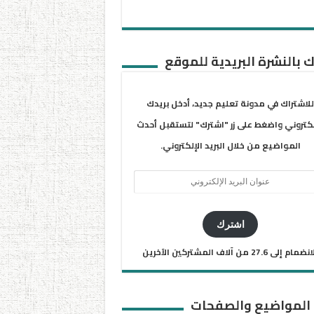
 بالنشرة البريدية للموقع
للاشتراك في مدونة تعليم جديد، أدخل بريدك
لكتروني واضغط على زر "اشترك" لتستقبل أحدث
المواضيع من خلال البريد الإلكتروني.
ان
يد
كتروني
اشترك
ضمام إلى 27.6 من آلاف المشتركين الآخرين
 المواضيع والصفحات