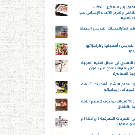
قلق إلى التمكين: الذكاء
ناعي وتعزيز الاتجاه الإيجابي نحو
التعليم
م استراتيجيات التدريس الحديثة
لتدريس : أهميتها ومُرتكزاتها
عها
 النفسي في مجال تعليم العربية
قين بغيرها نماذج من القرآن
بية المعاصرة
 التعلم النشط : أهميته ـ أسُسُه ـ
تيجياته ـ إيجابياته
أفضل 10 قنوات يوتيوب لتعليم اللغة
ية للأطفال
 النظريات المعرفية ؟ روادها ؟ و
تجاهاتها ؟