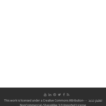
تعليم جديد
- This work is licensed under a
Creative Commons Attribution-
NonCommercial-ShareAlike 3.0 Unported License