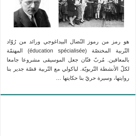
هو رمز من رموز النّضال البيداغوجي ورائد من رُوّاد
التّربية المختصّة (éducation spécialisée) المهتمّة
بالمعاقين. مُربّ فنّان جعل الموسيقى مشروعا جامعا
لكلّ الأنشطة التّربويّة. لباكولي مع التّربية قصّة جدير بنا
روايتها، وسيرة حريّ بنا حكايتها …