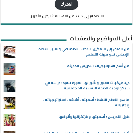
الإلكتروني
اشترك
الانضمام إلى 27.6 من آلاف المشتركين الآخرين
أعلى المواضيع والصفحات
من القلق إلى التمكين: الذكاء الاصطناعي وتعزيز الاتجاه
الإيجابي نحو مهنة التعليم
من أهم استراتيجيات التدريس الحديثة
ديناميكيات القلق وتأثيراتها العابرة للفرد : دراسة في
سيكولوجية الصحة النفسية المجتمعية
ما هو التعلم النشط : أهميته ـ أسُسُه ـ استراتيجياته ـ
إيجابياته
طرق التدريس : أهميتها ومُرتكزاتها وأنواعها