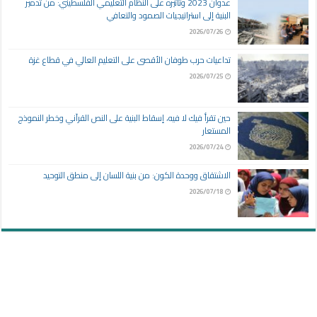
عدوان 2023 وتأثيره على النظام التعليمي الفلسطيني: من تدمير
البنية إلى استراتيجيات الصمود والتعافي
2026/07/26
تداعيات حرب طوفان الأقصى على التعليم العالي في قطاع غزة
2026/07/25
حين تقرأ فيك لا فيه، إسقاط البنية على النص القرآني وخطر النموذج
المستعار
2026/07/24
الاشتقاق ووحدة الكون: من بنية اللسان إلى منطق التوحيد
2026/07/18