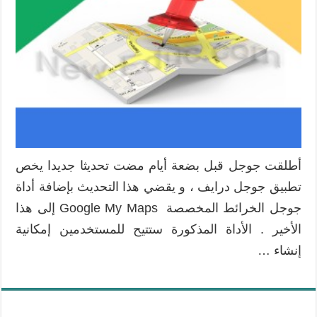
خدمة
الخرائط
المخصص
مباشرة
من
جوجل
درايف
مغلقة
أطلقت جوجل قبل بضعة أيام مضت تحديثا جديدا يخص
تطبيق جوجل درايف ، و يقضي هذا التحديث بإضافة أداة
جوجل الخرائط المخصصة Google My Maps إلى هذا
الأخير . الأداة المذكورة ستتيح للمستخدمين إمكانية
إنشاء …