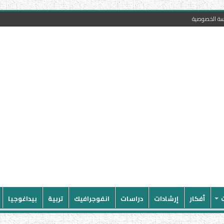
سة الخصوصية
أفكار
إرشادات
دراسات
انفوجرافيك
تربية
بيداغوجيا