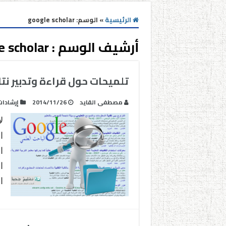
الرئيسية
»
الوسم:
google scholar
أرشيف الوسم :
e scholar
تلميحات حول قراءة وتدبير نت
مصطفى القايد
2014/11/26
إرشادا
ل
ا
ا
ا
ا