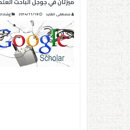
ميزتان في جوجل الباحث الع
مصطفى القايد
2014/11/18
إرشادا