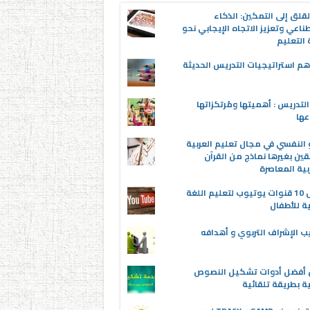
قلق إلى التمكين: الذكاء
ناعي وتعزيز الاتجاه الإيجابي نحو
التعليم
م استراتيجيات التدريس الحديثة
لتدريس : أهميتها ومُرتكزاتها
عها
 النفسي في مجال تعليم العربية
قين بغيرها نماذج من القرآن
بية المعاصرة
أفضل 10 قنوات يوتيوب لتعليم اللغة
ية للأطفال
ب الإشراف التربوي و أهدافه
ن أفضل أدوات تشكيل النصوص
ية بطريقة تلقائية