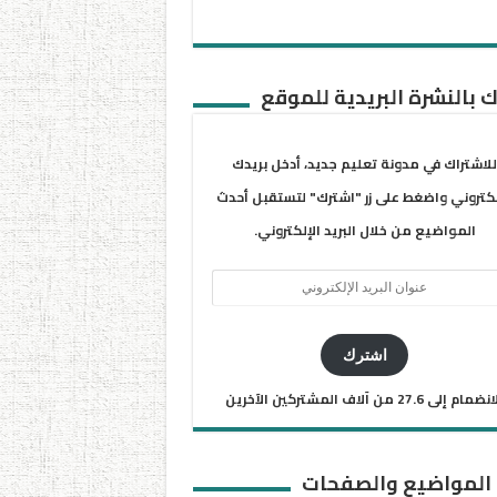
 بالنشرة البريدية للموقع
للاشتراك في مدونة تعليم جديد، أدخل بريدك
لكتروني واضغط على زر "اشترك" لتستقبل أحدث
المواضيع من خلال البريد الإلكتروني.
ان
يد
كتروني
اشترك
ضمام إلى 27.6 من آلاف المشتركين الآخرين
 المواضيع والصفحات