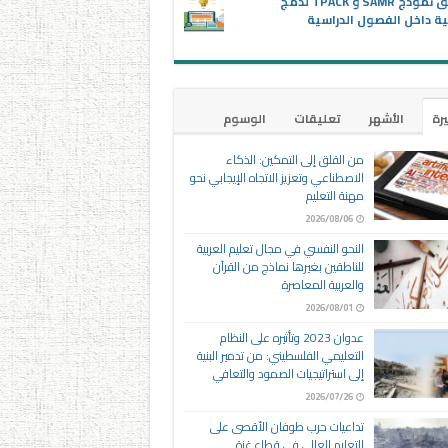
تطبيق نموذج SAMR و TPACK لدمج
ية داخل الفصول الدراسية
يرة
الأشهر
تعليقات
الوسوم
من القلق إلى التمكين: الذكاء
الاصطناعي وتعزيز الاتجاه الإيجابي نحو
مهنة التعليم
2026/08/06
النحو النفسي في مجال تعليم العربية
للناطقين بغيرها نماذج من القرآن
والعربية المعاصرة
2026/08/01
عدوان 2023 وتأثيره على النظام
التعليمي الفلسطيني: من تدمير البنية
إلى استراتيجيات الصمود والتعافي
2026/07/26
تداعيات حرب طوفان الأقصى على
التعليم العالي في قطاع غزة