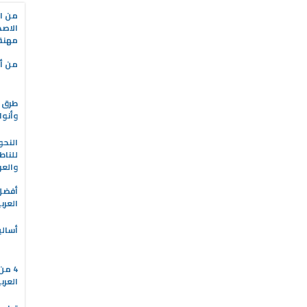
من ال
الاصط
مهنة 
من أه
طرق ا
وأنوا
النحو
للناط
والعر
العرب
أسالي
4 م
العرب