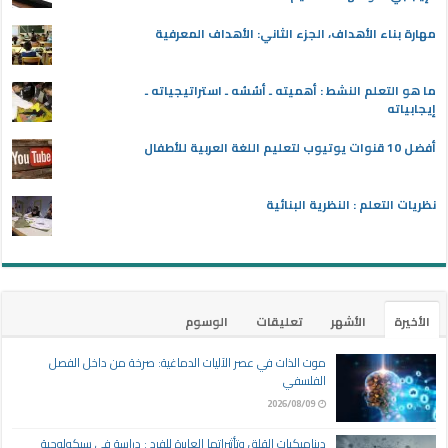
مهارة بناء الأهداف، الجزء الثاني: الأهداف المعرفية
ما هو التعلم النشط : أهميته ـ أسُسُه ـ استراتيجياته ـ
إيجابياته
أفضل 10 قنوات يوتيوب لتعليم اللغة العربية للأطفال
نظريات التعلم : النظرية البنائية
الأخيرة
الأشهر
تعليقات
الوسوم
موت الذات في عصر الآليات الدماغية: صرخة من داخل الفصل
الفلسفي
2026/08/09
ديناميكيات القلق وتأثيراتها العابرة للفرد : دراسة في سيكولوجية