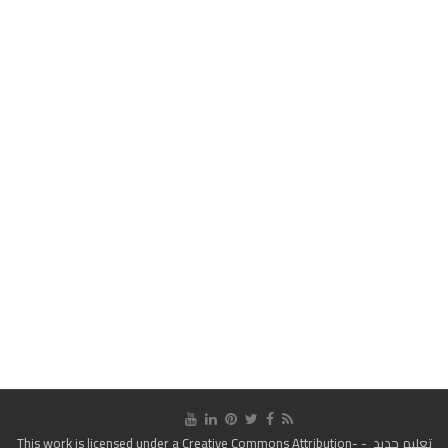
تعليم جديد
- This work is licensed under a
Creative Commons Attribution-