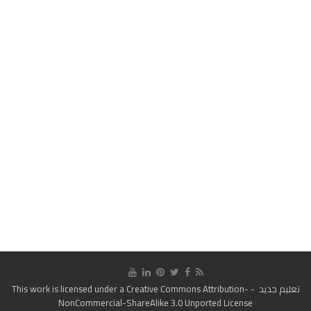
تعليم جديد
- This work is licensed under a
Creative Commons Attribution-
NonCommercial-ShareAlike 3.0 Unported License