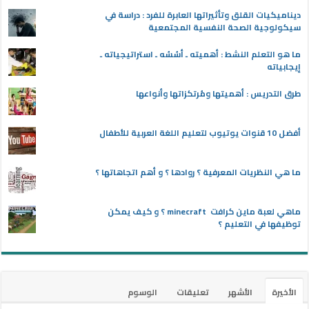
ديناميكيات القلق وتأثيراتها العابرة للفرد : دراسة في
سيكولوجية الصحة النفسية المجتمعية
ما هو التعلم النشط : أهميته ـ أسُسُه ـ استراتيجياته ـ
إيجابياته
طرق التدريس : أهميتها ومُرتكزاتها وأنواعها
أفضل 10 قنوات يوتيوب لتعليم اللغة العربية للأطفال
ما هي النظريات المعرفية ؟ روادها ؟ و أهم اتجاهاتها ؟
ماهي لعبة ماين كرافت minecraft ؟ و كيف يمكن
توظيفها في التعليم ؟
الأخيرة
الأشهر
تعليقات
الوسوم