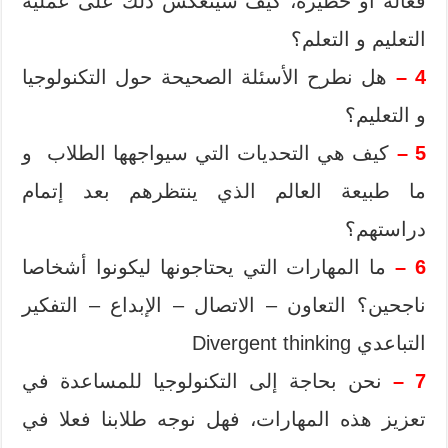
فعال
ة
أو
خطيرة
، كيف سينعكس ذلك على عملية
التعليم و التعلم
؟
4 –
هل نطرح
الأسئلة الصحيحة
حول
التكنولوجيا
و
التعليم؟
5 –
كيف هي التحديات التي سيواجهها الطلاب و
ما طبيعة العالم الذي ينتظرهم بعد إتمام
دراستهم
؟
6 –
ما
المهارات التي
يحتاجونها ل
يكونوا أشخاصا
ناجحين؟
التعاون
–
الاتصال –
الإبداع
–
التفكير
التباعدي
Divergent thinking
7 –
نحن
بحاجة إلى التكنولوجيا
للمساعدة في
تعزيز
هذه المهارات،
فهل نوجه
طلابنا
فعلا
في