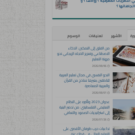
 النظريات المعرفية ؟ روادها ؟ و
تجاهاتها ؟
يرة
الأشهر
تعليقات
الوسوم
من القلق إلى التمكين: الذكاء
الاصطناعي وتعزيز الاتجاه الإيجابي نحو
مهنة التعليم
2026/08/06
النحو النفسي في مجال تعليم العربية
للناطقين بغيرها نماذج من القرآن
والعربية المعاصرة
2026/08/01
عدوان 2023 وتأثيره على النظام
التعليمي الفلسطيني: من تدمير البنية
إلى استراتيجيات الصمود والتعافي
2026/07/26
تداعيات حرب طوفان الأقصى على
التعليم العالي في قطاع غزة