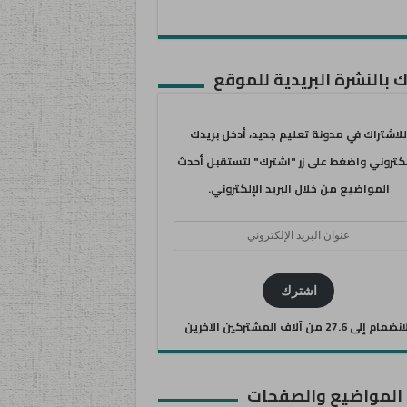
 بالنشرة البريدية للموقع
للاشتراك في مدونة تعليم جديد، أدخل بريدك
لكتروني واضغط على زر "اشترك" لتستقبل أحدث
المواضيع من خلال البريد الإلكتروني.
ان
يد
كتروني
اشترك
ضمام إلى 27.6 من آلاف المشتركين الآخرين
 المواضيع والصفحات