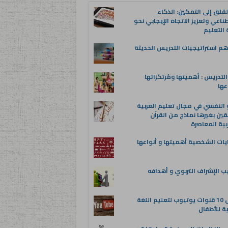
قلق إلى التمكين: الذكاء
ناعي وتعزيز الاتجاه الإيجابي نحو
التعليم
م استراتيجيات التدريس الحديثة
لتدريس : أهميتها ومُرتكزاتها
عها
 النفسي في مجال تعليم العربية
قين بغيرها نماذج من القرآن
بية المعاصرة
يات الشخصية أهميتها و أنواعها
ب الإشراف التربوي و أهدافه
أفضل 10 قنوات يوتيوب لتعليم اللغة
ية للأطفال