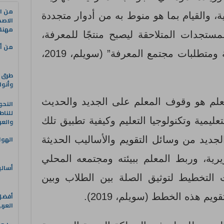
من ال
ة، والقيام بما هو منوط به من أدوار متجددة
الاصط
مهنة 
لمستجدات المتلاحقة ليصبح منتجًا للمعرفة،
من أه
وفق الاتجاهات التربوية الحديثة ومتطلبات مجتمع المعرفة” (سويلم، 2019،
طرق ا
وأنوا
معلم هو وقوف المعلم على الجديد والحديث
النحو
للناط
يمية وتكنولوجيا التعليم وكيفية تطبيق تلك
والعر
الهوا
ديد من وسائل التقويم والأساليب الحديثة
يرية، وربط المعلم ببيئته ومجتمعه المحلي
أسالي
 التخطيط لتوثيق الصلة بين الطلاب وبين
ويم هذه الخطط (سويلم، 2019).
العرب