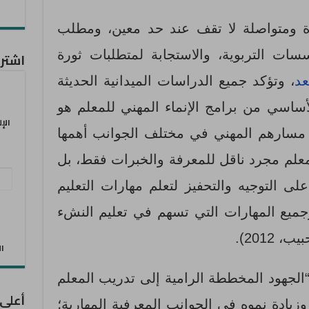
رة ومتواصلة لا تقف عند حد معين، ومطلب
ات التربوية، والاستجابة لمتطلبات ثورة
اشترك
عد
، وتؤكد جميع الدراسات الميدانية الحديثة
أساسي من برامج الإنماء المهني للمعلم هو
الإ
 مسارهم المهني في مختلف الجوانب أهمها
معلم مجرد ناقل للمعرفة والخبرات فقط، بل
عنو
لى التوجيه والتحفيز لتعلم مهارات التعليم
البر
ع وجميع المهارات التي تسهم في تعليم النشء
الإل
2012).
الان
 “الجهود المخططة الرامية إلى تدريب المعلم
أعلى
يادة نموه في الجوانب المعرفية المهارية؛