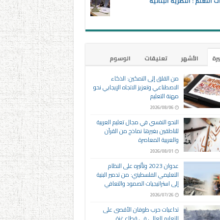
ت التعلم : النظرية البنائية
يرة
الأشهر
تعليقات
الوسوم
من القلق إلى التمكين: الذكاء
الاصطناعي وتعزيز الاتجاه الإيجابي نحو
مهنة التعليم
2026/08/06
النحو النفسي في مجال تعليم العربية
للناطقين بغيرها نماذج من القرآن
والعربية المعاصرة
2026/08/01
عدوان 2023 وتأثيره على النظام
التعليمي الفلسطيني: من تدمير البنية
إلى استراتيجيات الصمود والتعافي
2026/07/26
تداعيات حرب طوفان الأقصى على
التعليم العالي في قطاع غزة