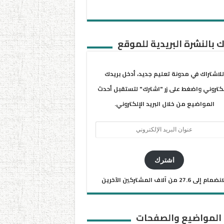
 بالنشرة البريدية للموقع
للاشتراك في مدونة تعليم جديد، أدخل بريدك
لكتروني واضغط على زر "اشترك" لتستقبل أحدث
المواضيع من خلال البريد الإلكتروني.
ان
يد
كتروني
اشترك
ضمام إلى 27.6 من آلاف المشتركين الآخرين
 المواضيع والصفحات