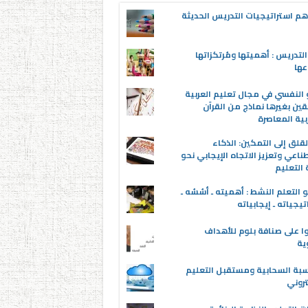
م استراتيجيات التدريس الحديثة
لتدريس : أهميتها ومُرتكزاتها
عها
 النفسي في مجال تعليم العربية
قين بغيرها نماذج من القرآن
بية المعاصرة
قلق إلى التمكين: الذكاء
ناعي وتعزيز الاتجاه الإيجابي نحو
التعليم
 التعلم النشط : أهميته ـ أسُسُه ـ
تيجياته ـ إيجابياته
ا على صنافة بلوم للأهداف
وية
سبة السحابية ومستقبل التعليم
تروني