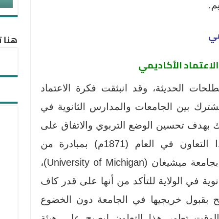
م.
مي
هنا ت
الاعتماد الأكاديمي
حات الحديثة، وقد انبثقت فكرة الاعتماد
ترك بين الجامعات والمدارس الثانوية في
ذلك بهدف تحسين الوضع التربوي والاتفاق على
سياسات القبول، وقد بدأ هذا التعاون في العام (1871م) بمبادرة من
مجموعة أعضاء هيئة التدريس بجامعة ميشيغان (University of Michigan)،
وية في الولاية للتأكد من أنها على قدر كاف
ح بقبول خريجيها في الجامعة دون الخضوع
الوقت تطور هذا التعاون ليصبح على هيئة