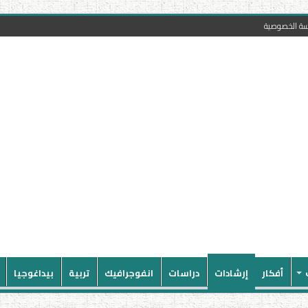
سة الخصوصية
أفكار
إرشادات
دراسات
انفوجرافيك
تربية
بيداغوجيا