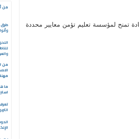
من أه
ادة تمنح لمؤسسة تعليم تؤمن معايير محددة
طرق ا
وأنوا
النحو
للناط
والعر
من ال
الاصط
مهنة 
ما هو
استرا
تعرفو
الترب
الحو
الإلك