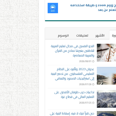
برنامج زووم zoom و طريقة استخدامه
تعلم عن بعد
يرة
الأشهر
تعليقات
الوسوم
النحو النفسي في مجال تعليم العربية
للناطقين بغيرها نماذج من القرآن
والعربية المعاصرة
2026/08/01
عدوان 2023 وتأثيره على النظام
التعليمي الفلسطيني: من تدمير البنية
إلى استراتيجيات الصمود والتعافي
2026/07/26
تداعيات حرب طوفان الأقصى على
التعليم العالي في قطاع غزة
2026/07/25
حين تقرأ فيك لا فيه، إسقاط البنية على