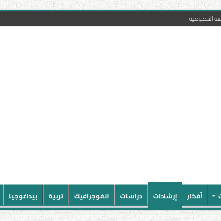
سة الخصوصية
أفكار
إرشادات
دراسات
انفوجرافيك
تربية
بيداغوجيا