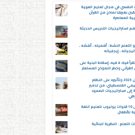
 النفسي في مجال تعليم العربية
قين بغيرها نماذج من القرآن
بية المعاصرة
م استراتيجيات التدريس الحديثة
 التعلم النشط : أهميته ـ أسُسُه ـ
تيجياته ـ إيجابياته
قرأ فيك لا فيه، إسقاط البنية على
القرآني وخطر النموذج المستعار
عدوان 2023 وتأثيره على النظام
يمي الفلسطيني: من تدمير
ة إلى استراتيجيات الصمود
افي
أفضل 10 قنوات يوتيوب لتعليم اللغة
ية للأطفال
ت التعلم : النظرية البنائية