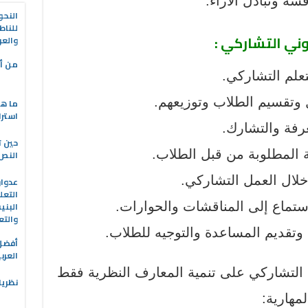
شة وتبادل الآراء.
النحو
للناط
وني التشاركي :
والعر
من أه
ما هو
استرا
حين ت
النص 
التعل
البني
والتع
العرب
ني التشاركي على تنمية المعارف النظرية فقط
نظريا
لمهارية: