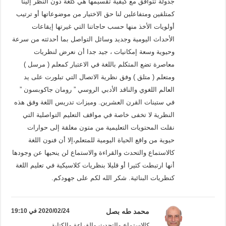
جدولة تتوافق مع كيفية تقسيمها هي كلغة دون النظر إلينا
كمتلقين ومتفاعلين لنا حق الاختيار من موضوعاتها أو ترتيب
أولويات الأخذ منها حسب حاجاتنا التي غيرتها إيقاعات
الأحداث اليومية وجديد وسائل التواصل بما أحدثته من سرعة
وحيوية وسعة إمكانيات ، جيد جدا أن نعرض لنظريات
معاصرة تضع المتكلم باللغة في الاعتبار كمعلم ( مرسل )
ومتعلم ( متلق ) وفق نظرية الاتصال التي تبلورت على يد
العالم اللغوي والناقد الأدبي الروسي ” رومان جاكوبسون ”
في ستينات القرن العشرين. وميزات تدريس اللغة وفق هذه
النظرية لا تخفى خاصة في مواقف التعليم التواصلية التي
نقلت المحتويات التعليمية من متون مغلقة إلى حوارات
حيوية من واقع الحياة اليومية للمتعلم،إلا أن فنون اللغة
كالاستماع والتحدث والقراءة والاستماع لن ينحيها عن وجودها
أنها ارتبطت كثيرا أو قليلا بنظريات كلاسيكية في تعليم اللغة
كنظريات البنائية. شكر الله لكم على جهودكم.
محمد طه بصل
2020/02/24 في 19:10
كالاستماع والتحدث والقراءة والكتابة.