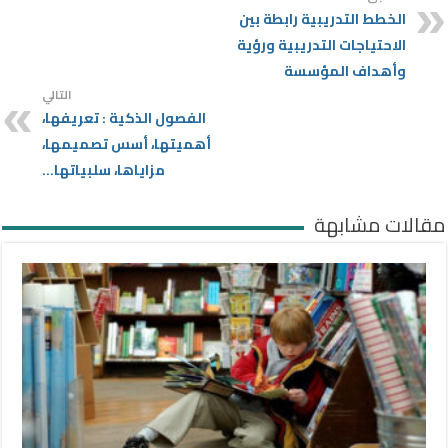
الخطط التدريبية رابطة بين
الاحتياجات التدريبية ورؤية
وأهداف المؤسسة
التالي
الفصول الذكية : تعريفها،
أهميتها، أسس تصميمها،
مزاياها، سلبياتها…
مقالات مشابهة