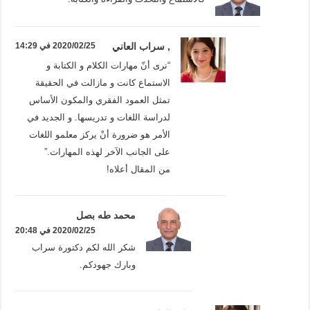
, سراب العاني
2020/02/25 في 14:29
“نرى أنّ مهارات الكلام و الكتابة و
الاستماع كانت و مازالت في الحقيقة
تمثل العمود الفقري والمكون الأساس
لدراسة اللغات و تدريسها. و الجديد في
الأمر هو ضرورة أنْ يركز معلمو اللغات
على الجانب الآخر لهذه المهارات.”
من المقال أعلاه!
محمد طه بصل
2020/02/25 في 20:48
شكر الله لكم دكتورة سراب
وبارك جهودكم.