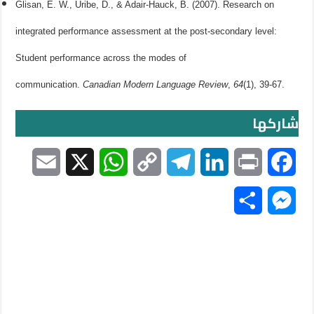
Glisan, E. W., Uribe, D., & Adair-Hauck, B. (2007). Research on
integrated performance assessment at the post-secondary level:
Student performance across the modes of
communication.
Canadian Modern Language Review
,
64
(1), 39-67.
شاركها
E
X
W
C
T
L
P
F
m
h
o
e
i
r
a
S
M
a
a
p
l
n
i
c
h
e
i
t
y
e
k
n
e
a
s
l
s
L
g
e
t
b
r
s
A
i
r
d
o
e
e