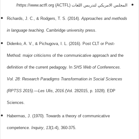
المجلس الامريكي لتدريس اللغات (ACTFL) https://www.actfl.org/
Richards, J. C., & Rodgers, T. S. (2014).
Approaches and methods
in language teaching
. Cambridge university press.
Didenko, A. V., & Pichugova, I. L. (2016). Post CLT or Post-
Method: major criticisms of the communicative approach and the
definition of the current pedagogy. In
SHS Web of Conferences.
Vol. 28: Research Paradigms Transformation in Social Sciences
(RPTSS 2015).—Les Ulis, 2016.
(Vol. 282015, p. 1028). EDP
Sciences.
Habermas, J. (1970). Towards a theory of communicative
competence.
Inquiry
,
13
(1-4), 360-375.