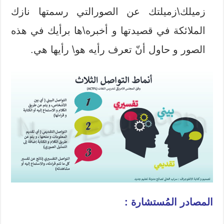
زميلك\زميلتك عن الصورالتي رسمتها نازك
الملائكة في قصيدتها و أخبره\ها برأيك في هذه
الصور و حاول أنّ تعرف رأيه هو\ رأيها هي.
المصادر المُستشارة :