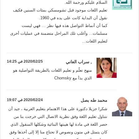
السلام عليكم ورحمة الله.
تعليم اللغات موجود قبل تشومسكي بمئات السنين فكيف
نقول أن البداية كانت على يده في 1960.
كما أن أنماط التواصل هذه فيها نظر … فهي ليست
مسلمات… وأغلب تلك المراحل متضمنة في عمليات أخرى
لتعليم اللغات…
, سراب العاني
2020/02/25 في 14:25
منهح تعلّم و تعليم اللغات بالطريقة التواصلية هو
الذي بذأ مع Chomsky
محمد طه بصل
2020/02/24 في 19:07
شكرا جزيلا دكتورة على هذا الاهتمام بتعليم العربية ، جيد أن
نتناول تعليم اللغة وفق نظرية الاتصال التي خرجت بنا من
حصر اللغة في مادة لها هيبتها البنائية وشكلها المنقول الذي
كان يتمثل في متون ونصوص لا تحتاج منا إلا إلى أخذها وفق