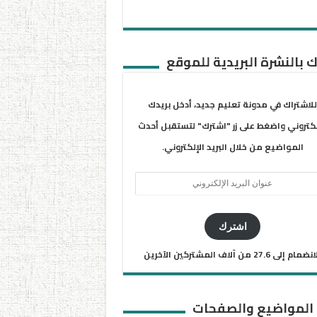
 بالنشرة البريدية للموقع
للاشتراك في مدونة تعليم جديد، أدخل بريدك
لكتروني واضغط على زر "اشترك" لتستقبل أحدث
المواضيع من خلال البريد الإلكتروني.
ان
يد
كتروني
اشترك
ضمام إلى 27.6 من آلاف المشتركين الآخرين
 المواضيع والصفحات