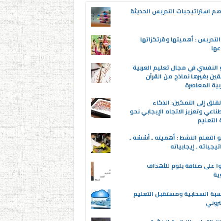
م استراتيجيات التدريس الحديثة
لتدريس : أهميتها ومُرتكزاتها
عها
 النفسي في مجال تعليم العربية
قين بغيرها نماذج من القرآن
بية المعاصرة
قلق إلى التمكين: الذكاء
ناعي وتعزيز الاتجاه الإيجابي نحو
التعليم
 التعلم النشط : أهميته ـ أسُسُه ـ
تيجياته ـ إيجابياته
ا على صنافة بلوم للأهداف
وية
سبة السحابية ومستقبل التعليم
تروني