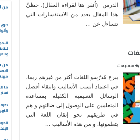
الدرس (اُنقر هنا لقراءة المقال). حظيَّ
من أه
هذا المقال بعدد من الاستفسارات التي
تتساءل عن …
طرق ا
وأنوا
النحو
للناط
غات
والعر
من ال
على
التعليقات
الاصط
استخدام
مهنة 
يبرع مُدرّسو اللغات أكثر من غيرهم ربما،
الصور
في
في اعتماد أنسب الأساليب وانتقاء أفضل
ما هو
استرا
تدريس
الوسائل التعليمية الكفيلة بمساعدة
اللغات
تعرفو
المتعلمين على الوصول إلى ضالتهم و هم
مغلقة
الترب
في طريقهم نحو إتقان اللغة التي
الحو
يتعلمونها. و من هذه الأساليب …
الإلك