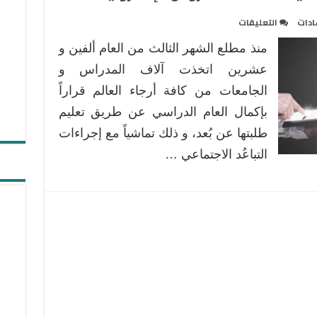
على
ادات
التعليقات
حلول
منذ مطلع الشهر الثالث من العام ألفين و
عملية
لإكمال
عشرين اتخذت آلاف المدراس و
مهام
الجامعات من كافة أرجاء العالم قراراً
جماعية
بإكمال العام الدراسي عن طريق تعليم
أثناء
طلبتها عن بُعد، و ذلك تماشياً مع إجراءات
حصة
الدروس
التباعُد الاجتماعي …
الإلكترونية
مغلقة