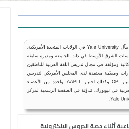
محاضرة في جامعة ييآل Yale University في الولايات المتحدة الأمريكية.
ت الشرق الأوسط في ذات الجامعة ومديرة سابقة
اتبة ومؤلفة في مجال تدريس اللغة العربية للناطقين
ارات ومقيّمة معتمدة لدى المجلس الأمريكي لتدريس
اللغات الأجنبية ACTFL لكلٍ من اختبار OPI وكذلك اختبار AAPLL. واحدة من الأعضاء
بية في نيويورك. مُدوِّنة في الصفحة الرسمية لمركز
ية أثناء حصة الدروس الإلكترونية