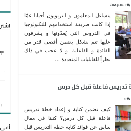
على
التعليقات
كيف
يتساءل المعلمون و التربويون أحيانا عمّا
نضمن
اشترك
الحصول
إذا كانت طريقة استخدامهم للتكنولوجيا
على
في الدروس التي يُعدّونها و يشرفون
الفائدة
عليها تتم بشكل يضمن أقصى قدر من
القصوى
الفائدة و الفاعلية. و لا عجب في ذلك
من
الإ
استخدام
نظراً للقابليات المتعددة …
التكنولوجيا
في
عنو
التعليم
البر
ة تدريس فاعلة قبل كل درس
؟
مغلقة
الإل
3
الان
كيف تضمن كتابة و إعداد خطة تدريس
فاعلة قبل كل درس؟ كتبنا في مقال
أعلى
سابق عن فوائد كتابة خطة التدريس قبل