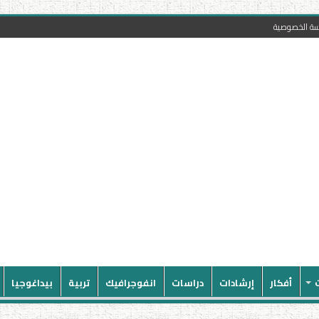
سة الخصوصية
أفكار
إرشادات
دراسات
انفوجرافيك
تربية
بيداغوجيا