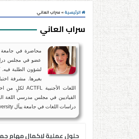
الرئيسية
»
سراب العاني
سراب العاني
عضو في مجلس دراسا
لشؤون الطلبة فيه. ك
بغيرها. مشرفة اختب
القياديين في مجلس مدرسي اللغة العر
دراسات اللغات في جامعة ييآل Yale University.
حلول عملية لإكمال مهام جماع