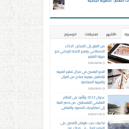
ت التعلم : النظرية البنائية
يرة
الأشهر
تعليقات
الوسوم
من القلق إلى التمكين: الذكاء
الاصطناعي وتعزيز الاتجاه الإيجابي نحو
مهنة التعليم
2026/08/06
النحو النفسي في مجال تعليم العربية
للناطقين بغيرها نماذج من القرآن
والعربية المعاصرة
2026/08/01
عدوان 2023 وتأثيره على النظام
التعليمي الفلسطيني: من تدمير البنية
إلى استراتيجيات الصمود والتعافي
2026/07/26
تداعيات حرب طوفان الأقصى على
التعليم العالي في قطاع غزة