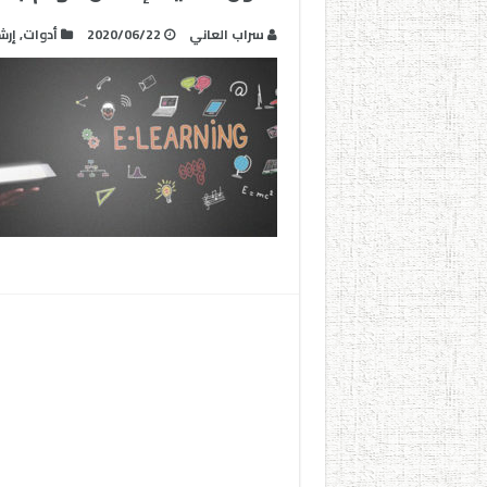
سراب العاني
2020/06/22
أدوات
,
إرش