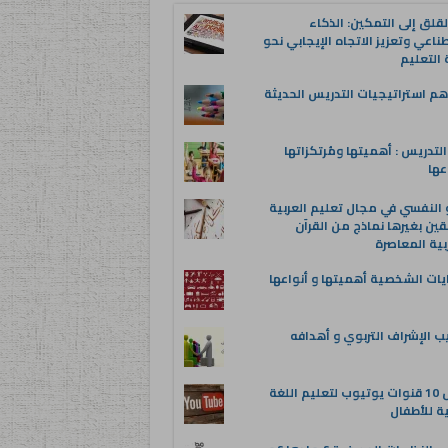
قلق إلى التمكين: الذكاء
ناعي وتعزيز الاتجاه الإيجابي نحو
التعليم
م استراتيجيات التدريس الحديثة
لتدريس : أهميتها ومُرتكزاتها
عها
 النفسي في مجال تعليم العربية
قين بغيرها نماذج من القرآن
بية المعاصرة
يات الشخصية أهميتها و أنواعها
ب الإشراف التربوي و أهدافه
أفضل 10 قنوات يوتيوب لتعليم اللغة
ية للأطفال