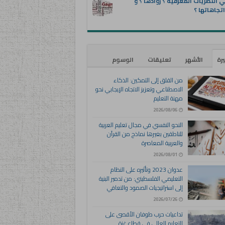
 النظريات المعرفية ؟ روادها ؟ و
تجاهاتها ؟
يرة
الأشهر
تعليقات
الوسوم
من القلق إلى التمكين: الذكاء
الاصطناعي وتعزيز الاتجاه الإيجابي نحو
مهنة التعليم
2026/08/06
النحو النفسي في مجال تعليم العربية
للناطقين بغيرها نماذج من القرآن
والعربية المعاصرة
2026/08/01
عدوان 2023 وتأثيره على النظام
التعليمي الفلسطيني: من تدمير البنية
إلى استراتيجيات الصمود والتعافي
2026/07/26
تداعيات حرب طوفان الأقصى على
التعليم العالي في قطاع غزة