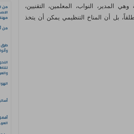
ي المدير، النواب، المعلمين، التقنيين،
من ال
الاصط
طلقاً، بل أن المناخ التنظيمي يمكن أن يتخذ
مهنة 
من أه
طرق ا
وأنوا
النحو
للناط
والعر
الهوا
أسالي
العرب