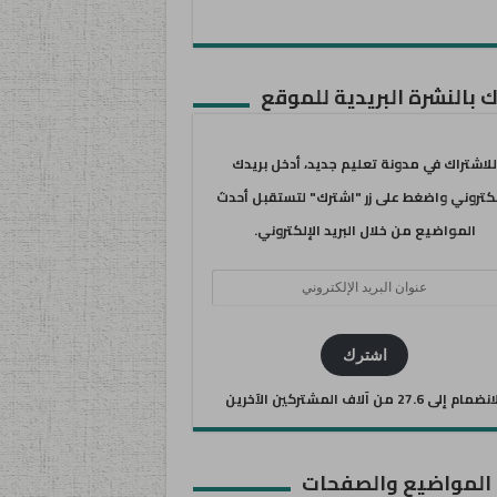
 بالنشرة البريدية للموقع
للاشتراك في مدونة تعليم جديد، أدخل بريدك
لكتروني واضغط على زر "اشترك" لتستقبل أحدث
المواضيع من خلال البريد الإلكتروني.
ان
يد
كتروني
اشترك
ضمام إلى 27.6 من آلاف المشتركين الآخرين
 المواضيع والصفحات