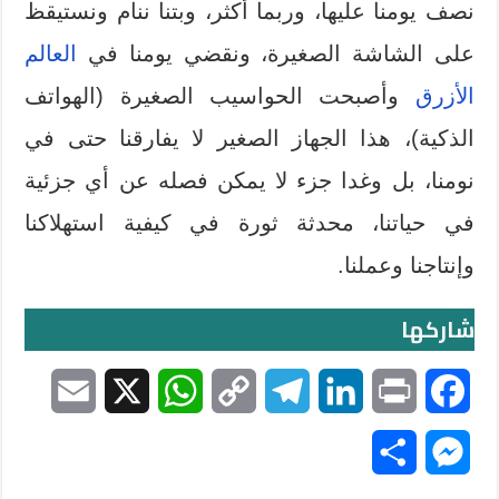
نصف يومنا عليها، وربما أكثر، وبتنا ننام ونستيقظ
على الشاشة الصغيرة، ونقضي يومنا في
العالم
الأزرق
وأصبحت الحواسيب الصغيرة (الهواتف
الذكية)، هذا الجهاز الصغير لا يفارقنا حتى في
نومنا، بل وغدا جزء لا يمكن فصله عن أي جزئية
في حياتنا، محدثة ثورة في كيفية استهلاكنا
وإنتاجنا وعملنا.
شاركها
E
X
W
C
T
L
P
F
m
h
o
e
i
r
a
S
M
a
a
p
l
n
i
c
h
e