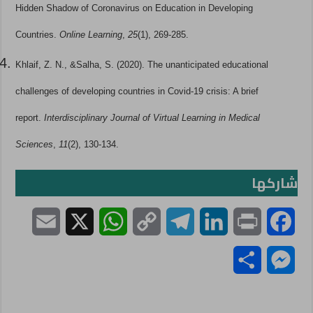
Hidden Shadow of Coronavirus on Education in Developing
Countries.
Online Learning
,
25
(1), 269-285.
Khlaif, Z. N., &Salha, S. (2020). The unanticipated educational
challenges of developing countries in Covid-19 crisis: A brief
report.
Interdisciplinary Journal of Virtual Learning in Medical
Sciences
,
11
(2), 130-134.
شاركها
E
X
W
C
T
L
P
F
m
h
o
e
i
r
a
S
M
a
a
p
l
n
i
c
h
e
i
t
y
e
k
n
e