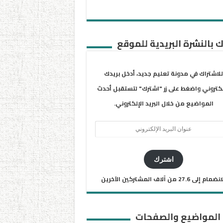
 بالنشرة البريدية للموقع
للاشتراك في مدونة تعليم جديد، أدخل بريدك
لكتروني واضغط على زر "اشترك" لتستقبل أحدث
المواضيع من خلال البريد الإلكتروني.
ان
يد
كتروني
اشترك
ضمام إلى 27.6 من آلاف المشتركين الآخرين
 المواضيع والصفحات