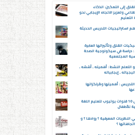
قلق إلى التمكين: الذكاء
ناعي وتعزيز الاتجاه الإيجابي نحو
التعليم
م استراتيجيات التدريس الحديثة
يكيات القلق وتأثيراتها العابرة
 : دراسة في سيكولوجية الصحة
سية المجتمعية
 التعلم النشط : أهميته ـ أسُسُه ـ
تيجياته ـ إيجابياته
لتدريس : أهميتها ومُرتكزاتها
عها
أفضل 10 قنوات يوتيوب لتعليم اللغة
ية للأطفال
 النظريات المعرفية ؟ روادها ؟ و
تجاهاتها ؟