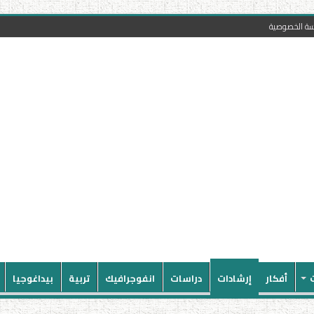
سة الخصوصية
أفكار
إرشادات
دراسات
انفوجرافيك
تربية
بيداغوجيا