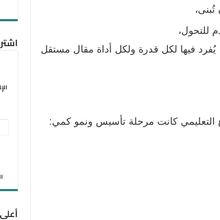
ُبنى،
م للتحول،
اشترك
 يُفرد فيها لكل قدرة ولكل أداة مقال مستقل
الإ
ع التعليمي كانت
مرحلة تأسيس ونمو كمي
:
عنو
البر
الإل
الان
أعلى