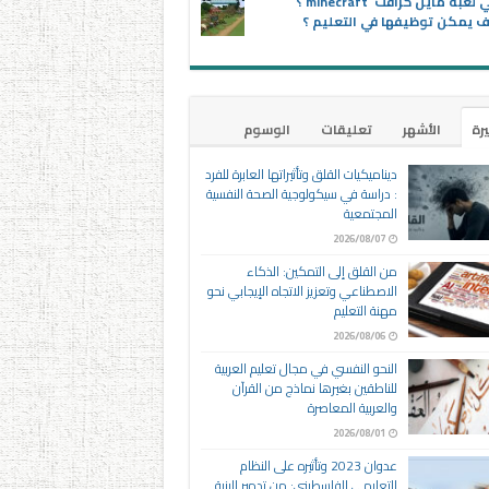
ماهي لعبة ماين كرافت minecraft ؟
 يمكن توظيفها في التعليم ؟
يرة
الأشهر
تعليقات
الوسوم
ديناميكيات القلق وتأثيراتها العابرة للفرد
: دراسة في سيكولوجية الصحة النفسية
المجتمعية
2026/08/07
من القلق إلى التمكين: الذكاء
الاصطناعي وتعزيز الاتجاه الإيجابي نحو
مهنة التعليم
2026/08/06
النحو النفسي في مجال تعليم العربية
للناطقين بغيرها نماذج من القرآن
والعربية المعاصرة
2026/08/01
عدوان 2023 وتأثيره على النظام
التعليمي الفلسطيني: من تدمير البنية