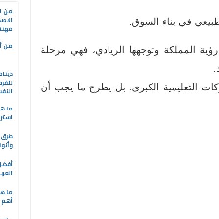
من ال
الاصط
طبيعي في بناء السوق.
مهنة 
من أه
رؤية المملكة وتوجهها الريادي، فهي
مرحلة
.
دينام
للفرد
شركات التعليمية الكبرى، بل يطرح
ما يجب أن
النف
ما هو
استرا
طرق ا
وأنوا
العرب
ما هي
أهم ا