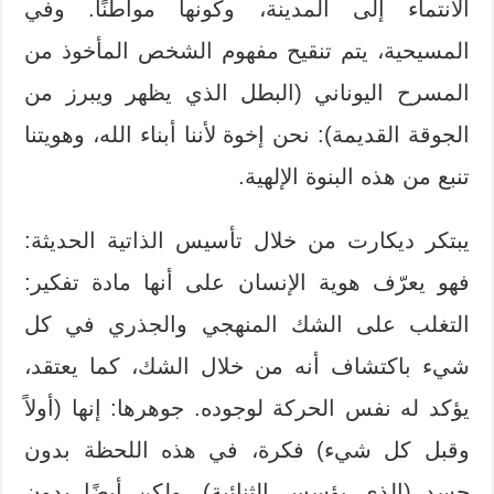
الانتماء إلى المدينة، وكونها مواطنًا. وفي
المسيحية، يتم تنقيح مفهوم الشخص المأخوذ من
المسرح اليوناني (البطل الذي يظهر ويبرز من
الجوقة القديمة): نحن إخوة لأننا أبناء الله، وهويتنا
تنبع من هذه البنوة الإلهية.
يبتكر ديكارت من خلال تأسيس الذاتية الحديثة:
فهو يعرّف هوية الإنسان على أنها مادة تفكير:
التغلب على الشك المنهجي والجذري في كل
شيء باكتشاف أنه من خلال الشك، كما يعتقد،
يؤكد له نفس الحركة لوجوده. جوهرها: إنها (أولاً
وقبل كل شيء) فكرة، في هذه اللحظة بدون
جسد (الذي يؤسس الثنائية)، ولكن أيضًا بدون