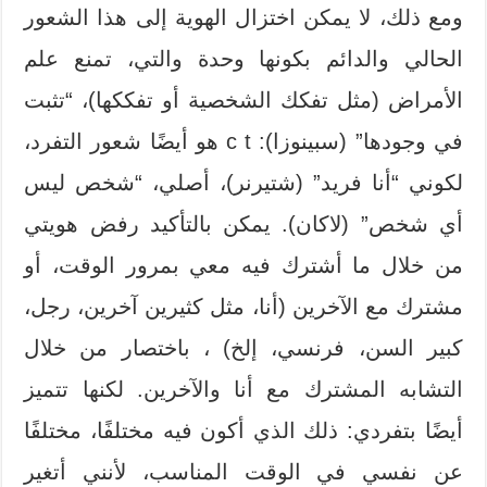
ومع ذلك، لا يمكن اختزال الهوية إلى هذا الشعور
الحالي والدائم بكونها وحدة والتي، تمنع علم
الأمراض (مثل تفكك الشخصية أو تفككها)، “تثبت
في وجودها” (سبينوزا): c t هو أيضًا شعور التفرد،
لكوني “أنا فريد” (شتيرنر)، أصلي، “شخص ليس
أي شخص” (لاكان). يمكن بالتأكيد رفض هويتي
من خلال ما أشترك فيه معي بمرور الوقت، أو
مشترك مع الآخرين (أنا، مثل كثيرين آخرين، رجل،
كبير السن، فرنسي، إلخ) ، باختصار من خلال
التشابه المشترك مع أنا والآخرين. لكنها تتميز
أيضًا بتفردي: ذلك الذي أكون فيه مختلفًا، مختلفًا
عن نفسي في الوقت المناسب، لأنني أتغير