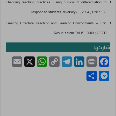
Changing
teaching practices (using curriculum differentiation to
respond to students’ diversity) , , 2004 , UNESCO
Creating
Effective Teaching and Learning Environments – First
Result s from TALIS,
2009
;
OECD
شاركها
E
X
W
C
T
L
P
F
m
h
o
e
i
r
a
S
M
a
a
p
l
n
i
c
h
e
i
t
y
e
k
n
e
a
s
l
s
L
g
e
t
b
r
s
A
i
r
d
o