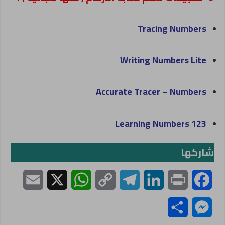
Tracing Numbers
Writing Numbers Lite
Accurate Tracer – Numbers
Learning Numbers 123
شاركها
E
X
W
C
T
L
P
F
m
h
o
e
i
r
a
S
M
a
a
p
l
n
i
c