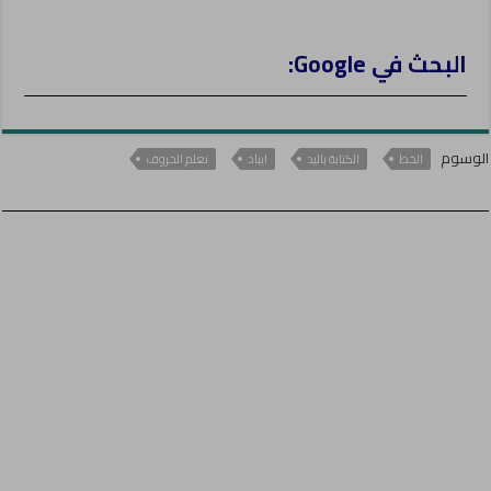
البحث في Google:
الوسوم
الخط
الكتابة باليد
ايباد
تعلم الحروف