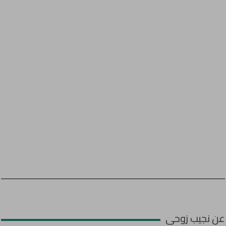
عن نجيب زوحى