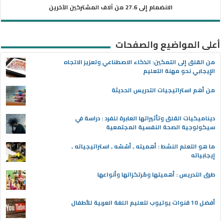
الانضمام إلى 27.6 من آلاف المشتركين الآخرين
أعلى المواضيع والصفحات
من القلق إلى التمكين: الذكاء الاصطناعي وتعزيز الاتجاه
الإيجابي نحو مهنة التعليم
من أهم استراتيجيات التدريس الحديثة
ديناميكيات القلق وتأثيراتها العابرة للفرد : دراسة في
سيكولوجية الصحة النفسية المجتمعية
ما هو التعلم النشط : أهميته ـ أسُسُه ـ استراتيجياته ـ
إيجابياته
طرق التدريس : أهميتها ومُرتكزاتها وأنواعها
أفضل 10 قنوات يوتيوب لتعليم اللغة العربية للأطفال