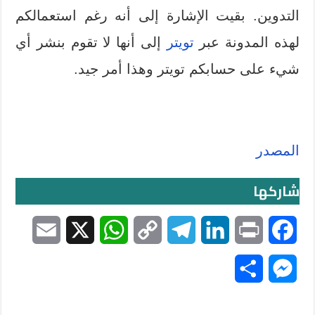
التدوين. بقيت الإشارة إلى أنه رغم استعمالكم
لهذه المدونة عبر
تويتر
إلى أنها لا تقوم بنشر أي
شيء على حسابكم تويتر وهذا أمر جيد.
المصدر
شاركها
E
X
W
C
T
L
P
F
m
h
o
e
i
r
a
S
M
a
a
p
l
n
i
c
h
e
i
t
y
e
k
n
e