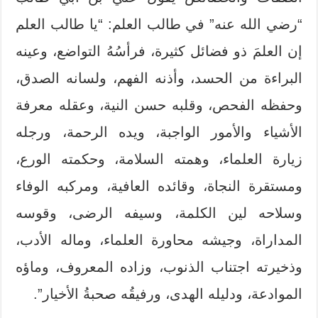
“رضي الله عنه” في طالب العلم: “يا طالب العلم
إن العلمَ ذو فضائل كثيرة، فرأسُهُ التواضع، وعينه
البراءة من الحسد، وأذنه الفهم، ولسانه الصدق،
وحفظه الفحص، وقلبه حسن النية، وعقله معرفة
الأشياء والأمور الواجبة، ويده الرحمة، ورجله
زيارة العلماء، وهمته السلامة، وحكمته الورع،
ومستقرة النجاة، وقائده العافية، ومركبه الوفاء
وسلاحه لين الكلمة، وسيفه الرضى، وقوسه
المداراة، وجيشه محاورة العلماء، وماله الأدب،
وذخيرته اجتناب الذنوب، وزاده المعروف، وماؤه
الموادعة، ودليله الهدى، ورفيقُه صحبةُ الأخيار”.