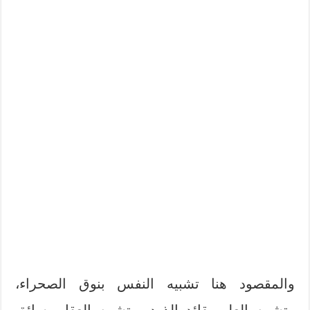
والمقصود هنا تشبيه النفس بنوق الصحراء،
وتشبيه العلم بقائد الذود، وتشبيه العقل بسائق