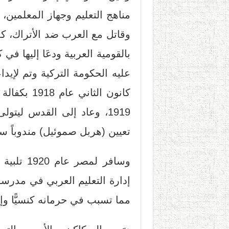
مناهج التعليم وجهاز المعلمين،
وقاتل مع العرب ضد الأتراك، كما
بالقومية العربية ودعَا إليها 
عليه الحكومة التركية وتم لإ
كانون الثا
1919، وعاد إلى القدس ليتو
تعيين (هربل صموئيل) مندوباً سا
وسافر لمص
إدارة التعليم العربي في مدرسة
مما تسبب في حرمانه كنسيًّا وإ