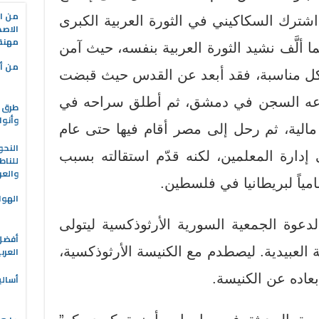
من ال
 اشترك السكاكيني في الثورة العربية الكبرى
الاصط
مهنة 
 ألَّف نشيد الثورة العربية بنفسه، حيث آمن
من أه
في كل مناسبة، فقد أبعد عن القدس حيث قبضت
يداعه السجن في دمشق، ثم أطلق سراحه في
طرق ا
وأنوا
ني عام 1918 بكفالة مالية، ثم رحل إلى مصر أقام فيها حتى عام
النحو
لى إدارة المعلمين، لكنه قدّم استقالته بسبب
للناط
والعر
مياً لبريطانيا في فلسطين.
الهوا
ر عام 1920 تلبية لدعوة الجمعية السورية الأرثوذكسية ليتولى
 العبيدية. ليصطدم مع الكنيسة الأرثوذكسية،
العرب
بعاده عن الكنيسة.
أسالي