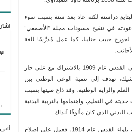
فر إلى نيويورك عام 1907 ليتابع دراسته لكنه عاد بعد سنة بسبب سوء
اشترك
ودته في تنقيح مسودات مجلة “الأصمعي”
ورج حبيب حناينا، كما عمل مُدَرِّسًا للغة
أجانب.
الإ
وأنشأ “المدرسة الدستورية” في القدس عام 1909 بالاشتراك مع علي جار
عنو
مشيك، تهدف إلى تنمية الوعي الوطني بين
البر
لعلم والراية الوطنية، وقد ذاع صيتها بسبب
الإل
ب حديثة في التعليم، واهتمامها بالتربية البدنية
الان
 البدني الذي كان مألوفًا آنذاك.
أعلى
وعين عضواً في إدارة المعارف بلواء القدس عام 1914، فعمل على إصلاح