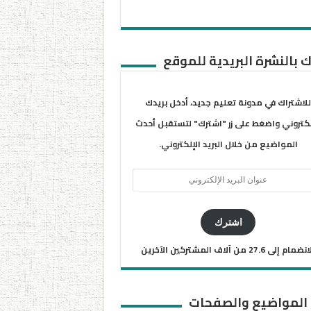
 بالنشرة البريدية للموقع
للاشتراك في مدونة تعليم جديد، أدخل بريدك
لكتروني واضغط على زر "اشترك" لتستقبل أحدث
المواضيع من خلال البريد الإلكتروني.
ان
يد
كتروني
اشترك
ضمام إلى 27.6 من آلاف المشتركين الآخرين
 المواضيع والصفحات