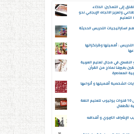
قلق إلى التمكين: الذكاء
ناعي وتعزيز الاتجاه الإيجابي نحو
التعليم
م استراتيجيات التدريس الحديثة
لتدريس : أهميتها ومُرتكزاتها
عها
 النفسي في مجال تعليم العربية
قين بغيرها نماذج من القرآن
بية المعاصرة
يات الشخصية أهميتها و أنواعها
أفضل 10 قنوات يوتيوب لتعليم اللغة
ية للأطفال
ب الإشراف التربوي و أهدافه