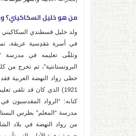
من هو خليل السكاكيني؟ وك
في أسرة مَقدِسية عريقة، تميّ
وتلقَّى تعليمه في مدرسة “
خطى رواد النهضة العربية فقد ت
1921) الذي كان قد تلقى تع
كتابه: “الرواد المقدسيون في 
مدرسة “المعلم” بطرس البستاني
من رواد النهضة في بلاد الش
جمعية زهرة الآداب التي تأسست سنة 1898 برئاسة داو