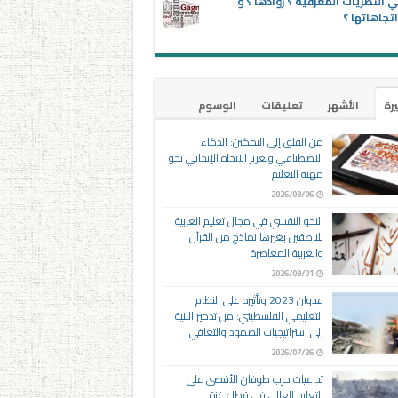
 النظريات المعرفية ؟ روادها ؟ و
تجاهاتها ؟
يرة
الأشهر
تعليقات
الوسوم
من القلق إلى التمكين: الذكاء
الاصطناعي وتعزيز الاتجاه الإيجابي نحو
مهنة التعليم
2026/08/06
النحو النفسي في مجال تعليم العربية
للناطقين بغيرها نماذج من القرآن
والعربية المعاصرة
2026/08/01
عدوان 2023 وتأثيره على النظام
التعليمي الفلسطيني: من تدمير البنية
إلى استراتيجيات الصمود والتعافي
2026/07/26
تداعيات حرب طوفان الأقصى على
التعليم العالي في قطاع غزة