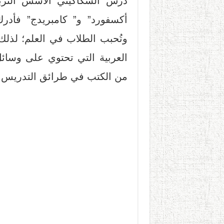
درَس السكاكيني الأسس الترب
أكسفورد” و” كامبريدج” فأدرك 
وتُحبب الطلاب في العلم؛ لذلك
العربية التي تحتوي على وسائل 
من الكتب في طرائق التدريس وا