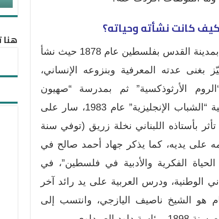
يف كانت نشأته وحياته؟
هنا ت
ولد خليل قسطندي السكاكيني بمدينة القدس بفلسطين عام 1878 حيث نشأ
ز بغنى عدته المعرفية وبنزوعه الإنساني،
الروم الأرثوذكسية” ثم بمدرسة “صهيون
البروتستانتية”، ثم تخرج من كلية “الشباب الإنجليزية” عام 1983، سار على
أثر بأستاذه اللبناني نخلة زريق (توفي سنة
ليمه على يديه، كما يذكر جهاد أحمد صالح في
الحياة الفكرية والأدبية في فلسطين”، في
 الوطنية، ودرس العربية على يد رائد آخر
ام هو الشيخ ناصيف اليازجي، وانتسب إلى
د الصيداوي.