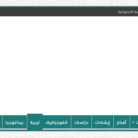
سة الخصوصية
أفكار
إرشادات
دراسات
انفوجرافيك
تربية
بيداغوجيا