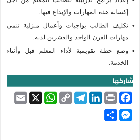
إكسابه هذه المهارات والإبداع فيها.
تكليف الطالب بواجبات وأعمال منزلية تنمي
مهارات القرن الواحد والعشرين لديه.
وضع خطة تقويمية لأداء المعلم قبل وأثناء
الخدمة.
شاركها
E
X
W
C
T
L
P
F
m
h
o
e
i
r
a
S
M
a
a
p
l
n
i
c
h
e
i
t
y
e
k
n
e
a
s