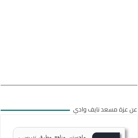
عن عزة مسعد نايف وادي
ماجستير مناهج وطرق تدريس ،