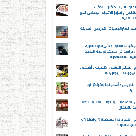
قلق إلى التمكين: الذكاء
ناعي وتعزيز الاتجاه الإيجابي نحو
التعليم
م استراتيجيات التدريس الحديثة
يكيات القلق وتأثيراتها العابرة
 : دراسة في سيكولوجية الصحة
سية المجتمعية
 التعلم النشط : أهميته ـ أسُسُه ـ
تيجياته ـ إيجابياته
لتدريس : أهميتها ومُرتكزاتها
عها
أفضل 10 قنوات يوتيوب لتعليم اللغة
ية للأطفال
 النظريات المعرفية ؟ روادها ؟ و
تجاهاتها ؟