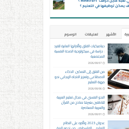
ماهي لعبة ماين كرافت minecraft ؟
 يمكن توظيفها في التعليم ؟
يرة
الأشهر
تعليقات
الوسوم
ديناميكيات القلق وتأثيراتها العابرة للفرد
: دراسة في سيكولوجية الصحة النفسية
المجتمعية
2026/08/07
من القلق إلى التمكين: الذكاء
الاصطناعي وتعزيز الاتجاه الإيجابي نحو
مهنة التعليم
2026/08/06
النحو النفسي في مجال تعليم العربية
للناطقين بغيرها نماذج من القرآن
والعربية المعاصرة
2026/08/01
عدوان 2023 وتأثيره على النظام
التعليمي الفلسطيني: من تدمير البنية