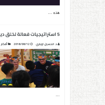
هذه …
5 استراتيجيات فعالة لخلق دينامية داخل الفصل الدراسي
د. الحسين اوباري
2018/08/12
أفكار
…