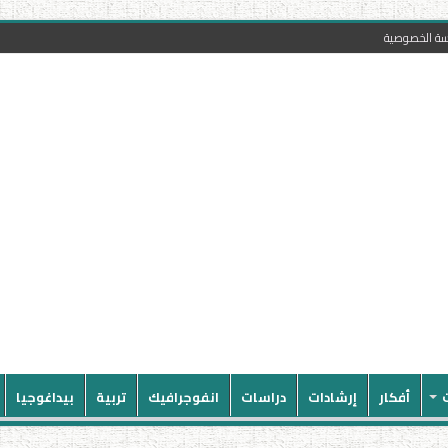
سة الخصوصية
أفكار
إرشادات
دراسات
انفوجرافيك
تربية
بيداغوجيا