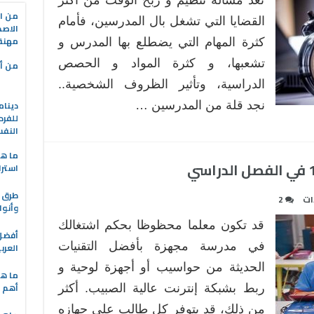
تعد مسألة تنظيم و ربح الوقت من أكثر
من ال
القضايا التي تشغل بال المدرسين، فأمام
الاصط
مهنة 
كثرة المهام التي يضطلع بها المدرس و
تشعبها، و كثرة المواد و الحصص
من أه
الدراسية، وتأثير الظروف الشخصية..
دينام
نجد قلة من المدرسين …
للفرد
النف
ما هو
استرا
طرق ا
ات
2
وأنوا
قد تكون معلما محظوظا بحكم اشتغالك
في مدرسة مجهزة بأفضل التقنيات
العرب
الحديثة من حواسيب أو أجهزة لوحية و
ما هي
أهم ا
ربط بشبكة إنترنت عالية الصبيب. أكثر
من ذلك، قد يتوفر كل طالب على جهازه