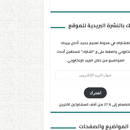
 بالنشرة البريدية للموقع
للاشتراك في مدونة تعليم جديد، أدخل بريدك
لكتروني واضغط على زر "اشترك" لتستقبل أحدث
المواضيع من خلال البريد الإلكتروني.
ان
يد
كتروني
اشترك
ضمام إلى 27.6 من آلاف المشتركين الآخرين
 المواضيع والصفحات