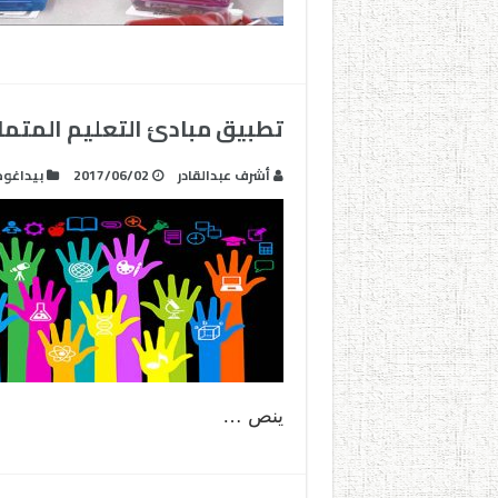
تطبيق مبادئ التعليم المتما
أشرف عبدالقادر
2017/06/02
بيداغوج
ينص …