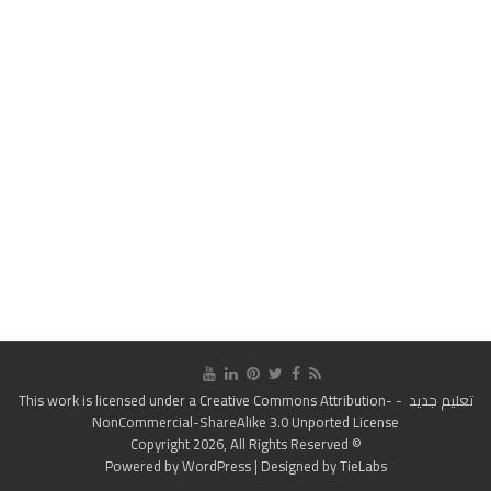
تعليم جديد
- This work is licensed under a
Creative Commons Attribution-
NonCommercial-ShareAlike 3.0 Unported License
© Copyright 2026, All Rights Reserved
Powered by
WordPress
| Designed by
TieLabs