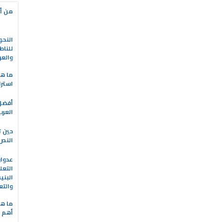
من أه
النحو
للناط
والعر
ما هو
استرا
العرب
حين ت
النص 
التعل
البني
والتع
ما هي
أهم ا