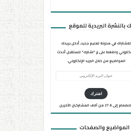
 بالنشرة البريدية للموقع
للاشتراك في مدونة تعليم جديد، أدخل بريدك
لكتروني واضغط على زر "اشترك" لتستقبل أحدث
المواضيع من خلال البريد الإلكتروني.
ان
يد
كتروني
اشترك
ضمام إلى 27.6 من آلاف المشتركين الآخرين
 المواضيع والصفحات