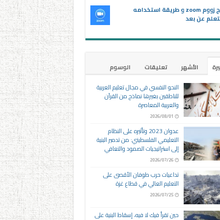
برنامج زووم zoom و طريقة استخدامه
تعلم عن بعد
يرة
الأشهر
تعليقات
الوسوم
النحو النفسي في مجال تعليم العربية
للناطقين بغيرها نماذج من القرآن
والعربية المعاصرة
2026/08/01
عدوان 2023 وتأثيره على النظام
التعليمي الفلسطيني: من تدمير البنية
إلى استراتيجيات الصمود والتعافي
2026/07/26
تداعيات حرب طوفان الأقصى على
التعليم العالي في قطاع غزة
2026/07/25
حين تقرأ فيك لا فيه، إسقاط البنية على