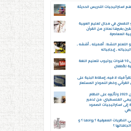
م استراتيجيات التدريس الحديثة
 النفسي في مجال تعليم العربية
قين بغيرها نماذج من القرآن
بية المعاصرة
 التعلم النشط : أهميته ـ أسُسُه ـ
تيجياته ـ إيجابياته
أفضل 10 قنوات يوتيوب لتعليم اللغة
ية للأطفال
قرأ فيك لا فيه، إسقاط البنية على
القرآني وخطر النموذج المستعار
عدوان 2023 وتأثيره على النظام
يمي الفلسطيني: من تدمير
ة إلى استراتيجيات الصمود
افي
 النظريات المعرفية ؟ روادها ؟ و
تجاهاتها ؟