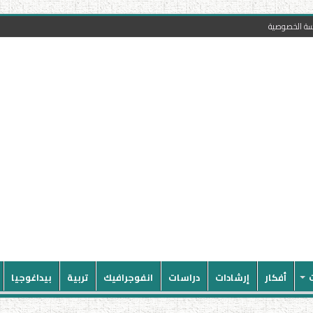
سة الخصوصية
أفكار
إرشادات
دراسات
انفوجرافيك
تربية
بيداغوجيا