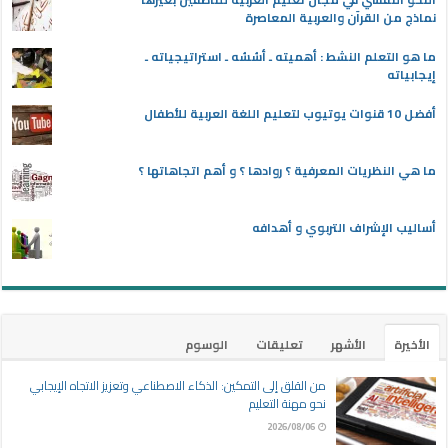
نماذج من القرآن والعربية المعاصرة
ما هو التعلم النشط : أهميته ـ أسُسُه ـ استراتيجياته ـ
إيجابياته
أفضل 10 قنوات يوتيوب لتعليم اللغة العربية للأطفال
ما هي النظريات المعرفية ؟ روادها ؟ و أهم اتجاهاتها ؟
أساليب الإشراف التربوي و أهدافه
الأخيرة
الأشهر
تعليقات
الوسوم
من القلق إلى التمكين: الذكاء الاصطناعي وتعزيز الاتجاه الإيجابي
نحو مهنة التعليم
2026/08/06