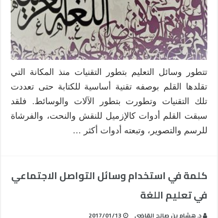
وتحسين
الكتابة
العربية
–
الجزء
1
مغلقة
تتطور وسائل التعليم بتطور التقنيات منذ المكانة التي
تقلدها القلم بوصفه تقنية أساسية للكتابة حتى تعددت
تلك التقنيات وتطورت بتطور الآلات والوسائط. فلقد
سبقت القلم أدوات كالإزميل للنقش والنحت، والفرشاة
للرسم والتصوير، وتبعته أدوات أكثر …
كلمة في استخدام وسائل التواصل الاجتماعي
في تعليم اللغة
د. هشام بن صالح القاضي
2017/01/13