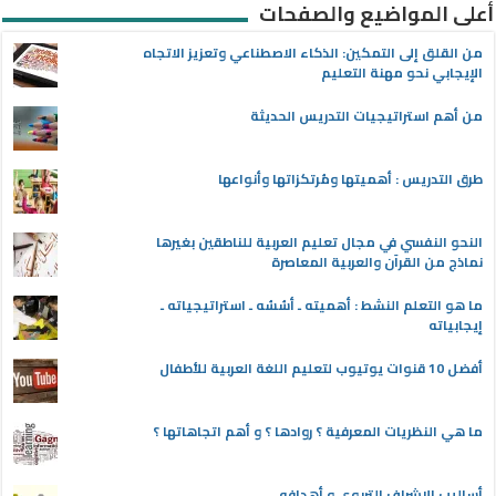
أعلى المواضيع والصفحات
من القلق إلى التمكين: الذكاء الاصطناعي وتعزيز الاتجاه
الإيجابي نحو مهنة التعليم
من أهم استراتيجيات التدريس الحديثة
طرق التدريس : أهميتها ومُرتكزاتها وأنواعها
النحو النفسي في مجال تعليم العربية للناطقين بغيرها
نماذج من القرآن والعربية المعاصرة
ما هو التعلم النشط : أهميته ـ أسُسُه ـ استراتيجياته ـ
إيجابياته
أفضل 10 قنوات يوتيوب لتعليم اللغة العربية للأطفال
ما هي النظريات المعرفية ؟ روادها ؟ و أهم اتجاهاتها ؟
أساليب الإشراف التربوي و أهدافه