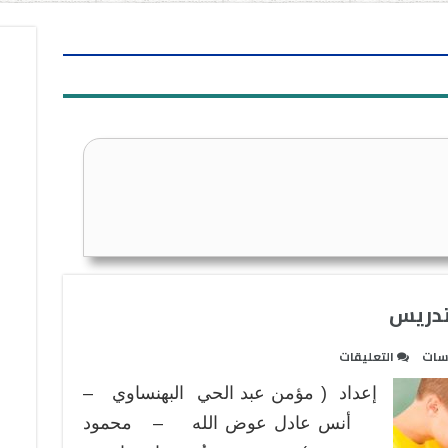
تدريس
على
اسات
التعليقات
استراتيجية
إعداد ( مؤمن عبد الحي البهنساوي –
الاستقصاء
في
أنس عادل عوض الله – محمود
التدريس