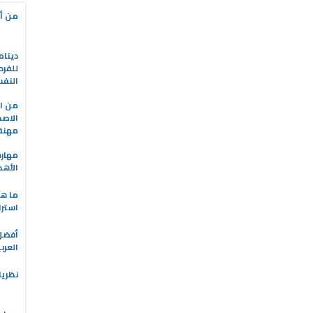
من أه
دينام
للفرد
النف
من ال
الاصط
مهنة 
مهارة
الأهد
ما هو
استرا
العرب
نظريا