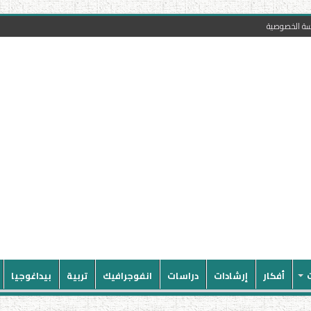
سة الخصوصية
أفكار
إرشادات
دراسات
انفوجرافيك
تربية
بيداغوجيا