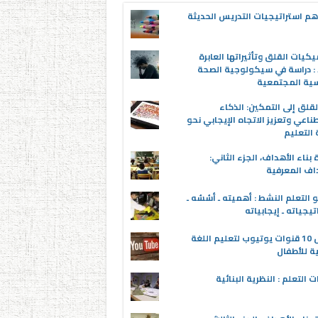
م استراتيجيات التدريس الحديثة
يكيات القلق وتأثيراتها العابرة
 : دراسة في سيكولوجية الصحة
سية المجتمعية
قلق إلى التمكين: الذكاء
ناعي وتعزيز الاتجاه الإيجابي نحو
التعليم
 بناء الأهداف، الجزء الثاني:
اف المعرفية
 التعلم النشط : أهميته ـ أسُسُه ـ
تيجياته ـ إيجابياته
أفضل 10 قنوات يوتيوب لتعليم اللغة
ية للأطفال
ت التعلم : النظرية البنائية