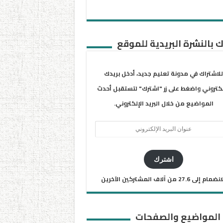
 بالنشرة البريدية للموقع
للاشتراك في مدونة تعليم جديد، أدخل بريدك
لكتروني واضغط على زر "اشترك" لتستقبل أحدث
المواضيع من خلال البريد الإلكتروني.
ان
يد
كتروني
اشترك
ضمام إلى 27.6 من آلاف المشتركين الآخرين
 المواضيع والصفحات