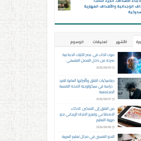
 بناء الأهداف، الجزء الثالث:
اف الوجدانية والأهداف المهارية
سحركية
يرة
الأشهر
تعليقات
الوسوم
موت الذات في عصر الآليات الدماغية:
صرخة من داخل الفصل الفلسفي
2026/08/09
ديناميكيات القلق وتأثيراتها العابرة للفرد
: دراسة في سيكولوجية الصحة النفسية
المجتمعية
2026/08/07
من القلق إلى التمكين: الذكاء
الاصطناعي وتعزيز الاتجاه الإيجابي نحو
مهنة التعليم
2026/08/06
النحو النفسي في مجال تعليم العربية