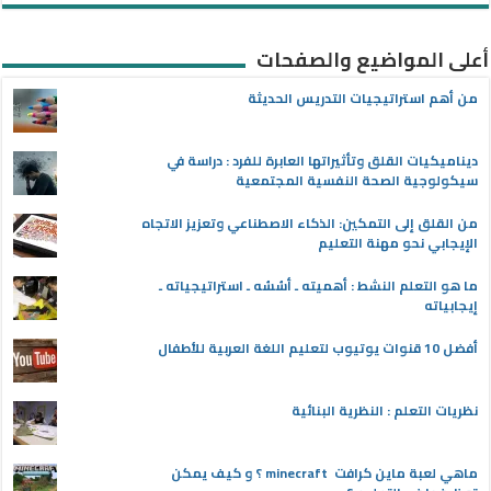
أعلى المواضيع والصفحات
من أهم استراتيجيات التدريس الحديثة
ديناميكيات القلق وتأثيراتها العابرة للفرد : دراسة في
سيكولوجية الصحة النفسية المجتمعية
من القلق إلى التمكين: الذكاء الاصطناعي وتعزيز الاتجاه
الإيجابي نحو مهنة التعليم
ما هو التعلم النشط : أهميته ـ أسُسُه ـ استراتيجياته ـ
إيجابياته
أفضل 10 قنوات يوتيوب لتعليم اللغة العربية للأطفال
نظريات التعلم : النظرية البنائية
ماهي لعبة ماين كرافت minecraft ؟ و كيف يمكن