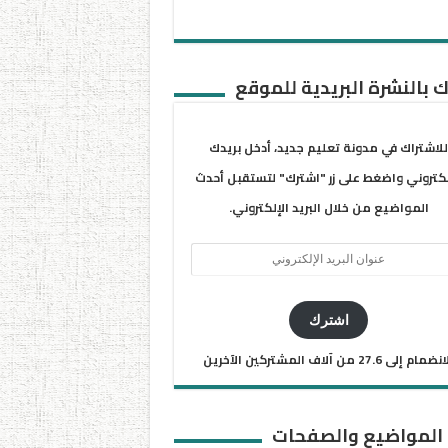
 بالنشرة البريدية للموقع
للاشتراك في مدونة تعليم جديد، أدخل بريدك
لكتروني واضغط على زر "اشترك" لتستقبل أحدث
المواضيع من خلال البريد الإلكتروني.
ان
يد
كتروني
اشترك
ضمام إلى 27.6 من آلاف المشتركين الآخرين
 المواضيع والصفحات