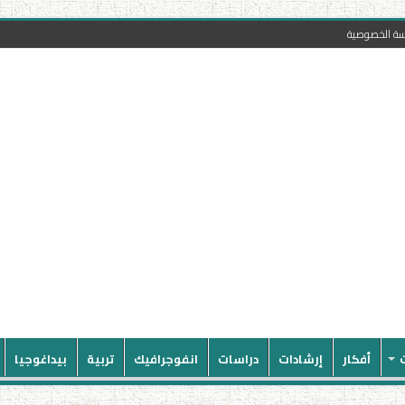
سة الخصوصية
أفكار
إرشادات
دراسات
انفوجرافيك
تربية
بيداغوجيا