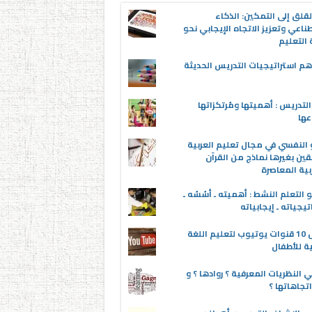
قلق إلى التمكين: الذكاء
ناعي وتعزيز الاتجاه الإيجابي نحو
التعليم
م استراتيجيات التدريس الحديثة
لتدريس : أهميتها ومُرتكزاتها
عها
 النفسي في مجال تعليم العربية
قين بغيرها نماذج من القرآن
بية المعاصرة
 التعلم النشط : أهميته ـ أسُسُه ـ
تيجياته ـ إيجابياته
أفضل 10 قنوات يوتيوب لتعليم اللغة
ية للأطفال
 النظريات المعرفية ؟ روادها ؟ و
تجاهاتها ؟