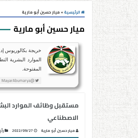
الرئيسية
»
ميار حسين أبو مارية
ميار حسين أبو مارية
خريجة بكالوريوس إدار
الموارد البشرية الت
المفتوحة.
@MayarAbumarya
مستقبل وظائف الموارد البشر
الاصطناعي
ميار حسين أبو مارية
2022/09/27
رأ