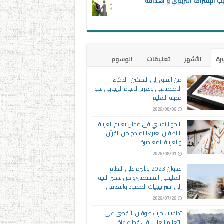
ب الإشراف التربوي و أهدافه
يرة
الأشهر
تعليقات
الوسوم
من القلق إلى التمكين: الذكاء
الاصطناعي وتعزيز الاتجاه الإيجابي نحو
مهنة التعليم
2026/08/06
النحو النفسي في مجال تعليم العربية
للناطقين بغيرها نماذج من القرآن
والعربية المعاصرة
2026/08/01
عدوان 2023 وتأثيره على النظام
التعليمي الفلسطيني: من تدمير البنية
إلى استراتيجيات الصمود والتعافي
2026/07/26
تداعيات حرب طوفان الأقصى على
التعليم العالي في قطاع غزة