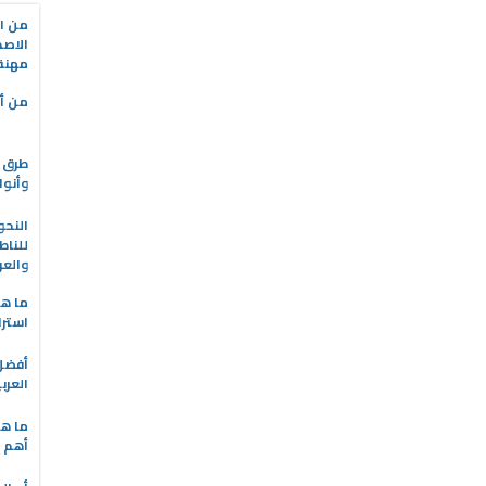
من ال
الاصط
مهنة 
من أه
طرق ا
وأنوا
النحو
للناط
والعر
ما هو
استرا
العرب
ما هي
أهم ا