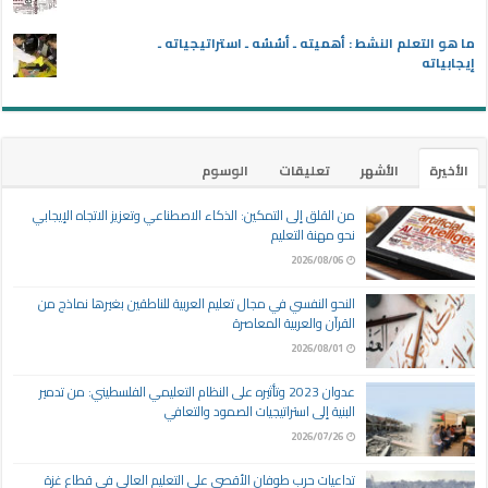
ما هو التعلم النشط : أهميته ـ أسُسُه ـ استراتيجياته ـ
إيجابياته
الأخيرة
الأشهر
تعليقات
الوسوم
من القلق إلى التمكين: الذكاء الاصطناعي وتعزيز الاتجاه الإيجابي
نحو مهنة التعليم
2026/08/06
النحو النفسي في مجال تعليم العربية للناطقين بغيرها نماذج من
القرآن والعربية المعاصرة
2026/08/01
عدوان 2023 وتأثيره على النظام التعليمي الفلسطيني: من تدمير
البنية إلى استراتيجيات الصمود والتعافي
2026/07/26
تداعيات حرب طوفان الأقصى على التعليم العالي في قطاع غزة