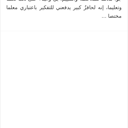
وتعليما، إنه لحافزٌ كبير يدفعني للتفكير باعتباري معلما
مختصا …