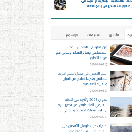
ئط السمعية البصرية وأثرها في
 صعوبات التدريس بالجامعة
يرة
الأشهر
تعليقات
الوسوم
من القلق إلى التمكين: الذكاء
الاصطناعي وتعزيز الاتجاه الإيجابي نحو
مهنة التعليم
2026/08/06
النحو النفسي في مجال تعليم العربية
للناطقين بغيرها نماذج من القرآن
والعربية المعاصرة
2026/08/01
عدوان 2023 وتأثيره على النظام
التعليمي الفلسطيني: من تدمير البنية
إلى استراتيجيات الصمود والتعافي
2026/07/26
تداعيات حرب طوفان الأقصى على
التعليم العالي في قطاع غزة