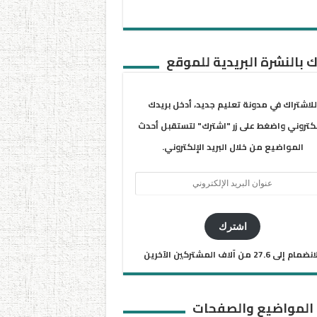
 بالنشرة البريدية للموقع
للاشتراك في مدونة تعليم جديد، أدخل بريدك
لكتروني واضغط على زر "اشترك" لتستقبل أحدث
المواضيع من خلال البريد الإلكتروني.
ان
يد
كتروني
اشترك
ضمام إلى 27.6 من آلاف المشتركين الآخرين
 المواضيع والصفحات