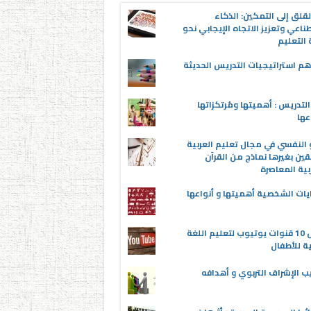
قلق إلى التمكين: الذكاء
ناعي وتعزيز الاتجاه الإيجابي نحو
التعليم
م استراتيجيات التدريس الحديثة
لتدريس : أهميتها ومُرتكزاتها
عها
 النفسي في مجال تعليم العربية
قين بغيرها نماذج من القرآن
بية المعاصرة
يات الشخصية أهميتها و أنواعها
أفضل 10 قنوات يوتيوب لتعليم اللغة
ية للأطفال
ب الإشراف التربوي و أهدافه