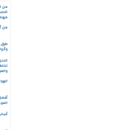
من ال
الاصط
مهنة 
من أه
طرق ا
وأنوا
النحو
للناط
والعر
الهوا
العرب
أسالي