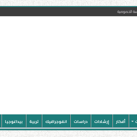
سة الخصوصية
أفكار
إرشادات
دراسات
انفوجرافيك
تربية
بيداغوجيا