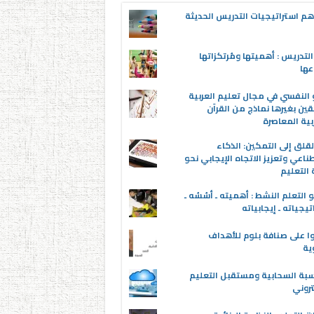
م استراتيجيات التدريس الحديثة
لتدريس : أهميتها ومُرتكزاتها
عها
 النفسي في مجال تعليم العربية
قين بغيرها نماذج من القرآن
بية المعاصرة
قلق إلى التمكين: الذكاء
ناعي وتعزيز الاتجاه الإيجابي نحو
التعليم
 التعلم النشط : أهميته ـ أسُسُه ـ
تيجياته ـ إيجابياته
ا على صنافة بلوم للأهداف
وية
سبة السحابية ومستقبل التعليم
تروني