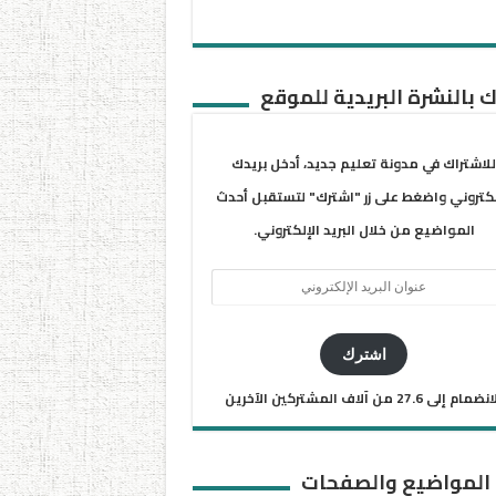
 بالنشرة البريدية للموقع
للاشتراك في مدونة تعليم جديد، أدخل بريدك
لكتروني واضغط على زر "اشترك" لتستقبل أحدث
المواضيع من خلال البريد الإلكتروني.
ان
يد
كتروني
اشترك
ضمام إلى 27.6 من آلاف المشتركين الآخرين
 المواضيع والصفحات