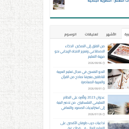
ت التعلم : النظرية البنائية
يرة
الأشهر
تعليقات
الوسوم
من القلق إلى التمكين: الذكاء
الاصطناعي وتعزيز الاتجاه الإيجابي نحو
مهنة التعليم
2026/08/06
النحو النفسي في مجال تعليم العربية
للناطقين بغيرها نماذج من القرآن
والعربية المعاصرة
2026/08/01
عدوان 2023 وتأثيره على النظام
التعليمي الفلسطيني: من تدمير البنية
إلى استراتيجيات الصمود والتعافي
2026/07/26
تداعيات حرب طوفان الأقصى على
التعليم العالي في قطاع غزة