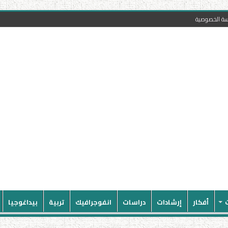
سة الخصوصية
أفكار
إرشادات
دراسات
انفوجرافيك
تربية
بيداغوجيا