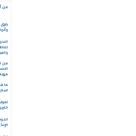
من أه
طرق ا
وأنوا
النحو
للناط
والعر
من ال
الاصط
مهنة 
ما هو
استرا
تعرفو
الترب
الحو
الإلك