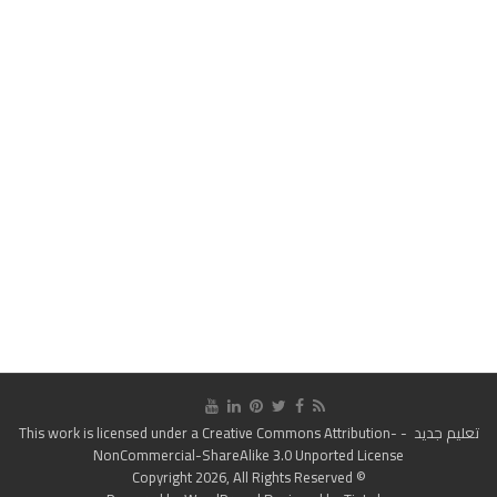
تعليم جديد
- This work is licensed under a
Creative Commons Attribution-
NonCommercial-ShareAlike 3.0 Unported License
© Copyright 2026, All Rights Reserved