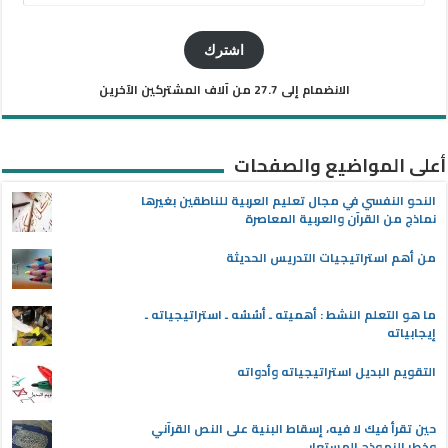
البريد
الإلكتروني
اشترك
الانضمام إلى 27.7 من آلاف المشتركين الآخرين
أعلى المواضيع والصفحات
النحو النفسي في مجال تعليم العربية للناطقين بغيرها
نماذج من القرآن والعربية المعاصرة
من أهم استراتيجيات التدريس الحديثة
ما هو التعلم النشط : أهميته ـ أسُسُه ـ استراتيجياته ـ
إيجابياته
التقويم البديل استراتيجياته وأدواته
حين تقرأ فيك لا فيه، إسقاط البنية على النص القرآني
وخطر النموذج المستعار