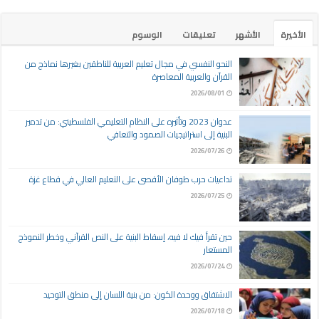
الأخيرة
الأشهر
تعليقات
الوسوم
النحو النفسي في مجال تعليم العربية للناطقين بغيرها نماذج من
القرآن والعربية المعاصرة
2026/08/01
عدوان 2023 وتأثيره على النظام التعليمي الفلسطيني: من تدمير
البنية إلى استراتيجيات الصمود والتعافي
2026/07/26
تداعيات حرب طوفان الأقصى على التعليم العالي في قطاع غزة
2026/07/25
حين تقرأ فيك لا فيه، إسقاط البنية على النص القرآني وخطر النموذج
المستعار
2026/07/24
الاشتقاق ووحدة الكون: من بنية اللسان إلى منطق التوحيد
2026/07/18