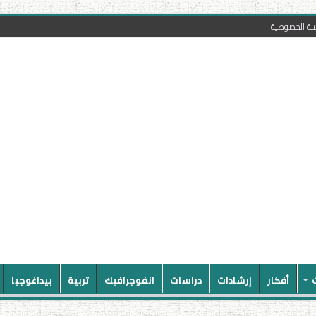
سة الخصوصية
أفكار
إرشادات
دراسات
انفوجرافيك
تربية
بيداغوجيا