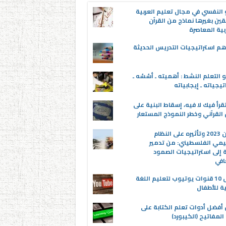
 النفسي في مجال تعليم العربية
قين بغيرها نماذج من القرآن
بية المعاصرة
م استراتيجيات التدريس الحديثة
 التعلم النشط : أهميته ـ أسُسُه ـ
تيجياته ـ إيجابياته
قرأ فيك لا فيه، إسقاط البنية على
القرآني وخطر النموذج المستعار
عدوان 2023 وتأثيره على النظام
يمي الفلسطيني: من تدمير
ة إلى استراتيجيات الصمود
افي
أفضل 10 قنوات يوتيوب لتعليم اللغة
ية للأطفال
 أفضل أدوات تعلم الكتابة على
المفاتيح (الكيبورد)