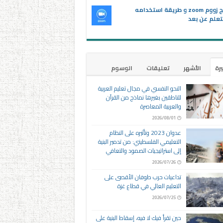
برنامج زووم zoom و طريقة استخدامه
تعلم عن بعد
يرة
الأشهر
تعليقات
الوسوم
النحو النفسي في مجال تعليم العربية
للناطقين بغيرها نماذج من القرآن
والعربية المعاصرة
2026/08/01
عدوان 2023 وتأثيره على النظام
التعليمي الفلسطيني: من تدمير البنية
إلى استراتيجيات الصمود والتعافي
2026/07/26
تداعيات حرب طوفان الأقصى على
التعليم العالي في قطاع غزة
2026/07/25
حين تقرأ فيك لا فيه، إسقاط البنية على