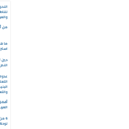
النحو
للناط
والعر
من أه
ما هو
استرا
حين ت
النص 
التعل
البني
والتع
العرب
6 من
لوحة 