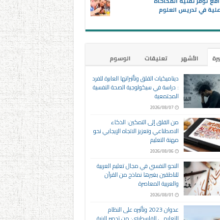
اقع توفر تقنية المحاكاة
علية في تدريس العلوم
يرة
الأشهر
تعليقات
الوسوم
ديناميكيات القلق وتأثيراتها العابرة للفرد
: دراسة في سيكولوجية الصحة النفسية
المجتمعية
2026/08/07
من القلق إلى التمكين: الذكاء
الاصطناعي وتعزيز الاتجاه الإيجابي نحو
مهنة التعليم
2026/08/06
النحو النفسي في مجال تعليم العربية
للناطقين بغيرها نماذج من القرآن
والعربية المعاصرة
2026/08/01
عدوان 2023 وتأثيره على النظام
التعليمي الفلسطيني: من تدمير البنية