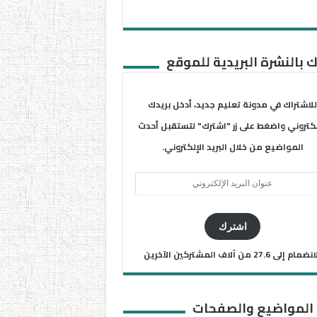
 بالنشرة البريدية للموقع
للاشتراك في مدونة تعليم جديد، أدخل بريدك
لكتروني واضغط على زر "اشترك" لتستقبل أحدث
المواضيع من خلال البريد الإلكتروني.
ان
يد
كتروني
اشترك
ضمام إلى 27.6 من آلاف المشتركين الآخرين
 المواضيع والصفحات