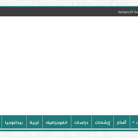
سة الخصوصية
أفكار
إرشادات
دراسات
انفوجرافيك
تربية
بيداغوجيا