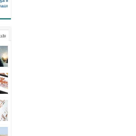
8 مو
التفا
الأخ