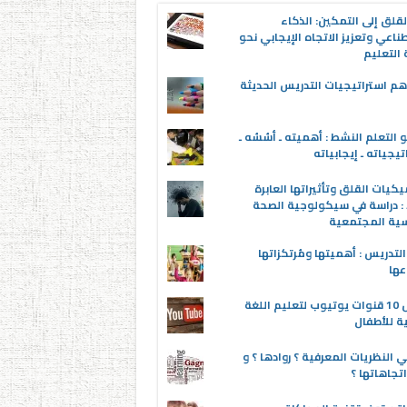
قلق إلى التمكين: الذكاء
ناعي وتعزيز الاتجاه الإيجابي نحو
التعليم
م استراتيجيات التدريس الحديثة
 التعلم النشط : أهميته ـ أسُسُه ـ
تيجياته ـ إيجابياته
يكيات القلق وتأثيراتها العابرة
 : دراسة في سيكولوجية الصحة
سية المجتمعية
لتدريس : أهميتها ومُرتكزاتها
عها
أفضل 10 قنوات يوتيوب لتعليم اللغة
ية للأطفال
 النظريات المعرفية ؟ روادها ؟ و
تجاهاتها ؟