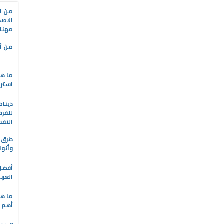
من ال
الاصط
مهنة 
من أه
ما هو
استرا
دينام
للفرد
النف
طرق ا
وأنوا
العرب
ما هي
أهم ا